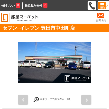
0
0
検討リスト
最近見た物件
お問合せ
セブン−イレブン 豊田市中田町店
前
次
画像タップで拡大表示【
1
/1】