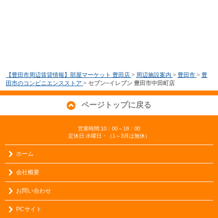
【豊田市周辺賃貸情報】部屋マーケット 豊田店
>
周辺施設案内
>
豊田市
>
豊
田市のコンビニエンスストア
>
セブン−イレブン 豊田市中田町店
ページトップに戻る
営業時間:10：00～18：00
定休日:水曜日・（1～3月は無休）
ホーム
会社概要
お問い合わせ
PCサイト