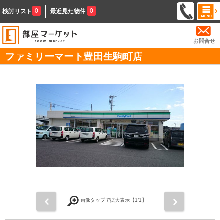
0
0
検討リスト
最近見た物件
お問合せ
ファミリーマート豊田生駒町店
前
次
画像タップで拡大表示【
1
/1】