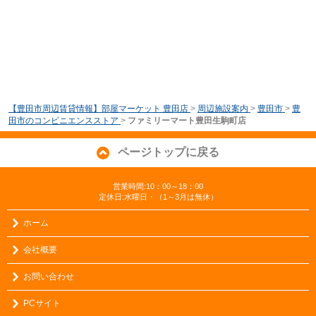
【豊田市周辺賃貸情報】部屋マーケット 豊田店
>
周辺施設案内
>
豊田市
>
豊
田市のコンビニエンスストア
>
ファミリーマート豊田生駒町店
ページトップに戻る
営業時間:10：00～18：00
定休日:水曜日・（1～3月は無休）
ホーム
会社概要
お問い合わせ
PCサイト