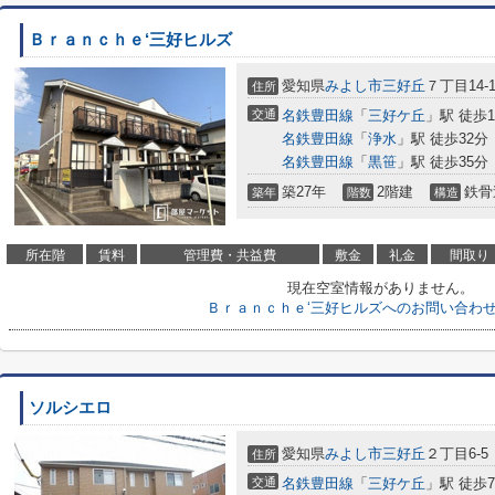
Ｂｒａｎｃｈｅ‘三好ヒルズ
愛知県
みよし市
三好丘
７丁目14-
住所
交通
名鉄豊田線
「
三好ケ丘
」駅 徒歩1
名鉄豊田線
「
浄水
」駅 徒歩32分
名鉄豊田線
「
黒笹
」駅 徒歩35分
築27年
2階建
鉄骨
築年
階数
構造
所在階
賃料
管理費・共益費
敷金
礼金
間取り
現在空室情報がありません。
Ｂｒａｎｃｈｅ‘三好ヒルズへのお問い合わ
ソルシエロ
愛知県
みよし市
三好丘
２丁目6-5
住所
交通
名鉄豊田線
「
三好ケ丘
」駅 徒歩