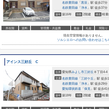
名鉄豊田線
「
黒笹
」駅 徒歩27分
名鉄豊田線
「
浄水
」駅 徒歩37分
築16年
2階建
軽量
築年
階数
構造
所在階
賃料
管理費・共益費
敷金
礼金
間取り
現在空室情報がありません。
ソルシエロへのお問い合わせはこち
アインス三好丘 C
愛知県
みよし市
三好丘
８丁目4-4
住所
交通
名鉄豊田線
「
三好ケ丘
」駅 徒歩1
名鉄豊田線
「
浄水
」駅 徒歩29分
愛知環状鉄道
「
保見
」駅 徒歩41
築18年
2階建
軽量
築年
階数
構造