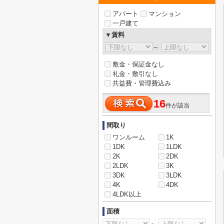
アパート
マンション
一戸建て
▼賃料
～
敷金・保証金なし
礼金・敷引なし
共益費・管理費込み
16
件が該当
間取り
ワンルーム
1K
1DK
1LDK
2K
2DK
2LDK
3K
3DK
3LDK
4K
4DK
4LDK以上
面積
～