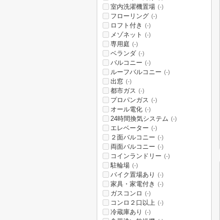
室内洗濯機置場
(-)
フローリング
(-)
ロフト付き
(-)
メゾネット
(-)
専用庭
(-)
ベランダ
(-)
バルコニー
(-)
ルーフバルコニー
(-)
出窓
(-)
都市ガス
(-)
プロパンガス
(-)
オール電化
(-)
24時間換気システム
(-)
エレベーター
(-)
２面バルコニー
(-)
両面バルコニー
(-)
コインランドリー
(-)
駐輪場
(-)
バイク置場あり
(-)
家具・家電付き
(-)
ガスコンロ
(-)
コンロ２口以上
(-)
冷蔵庫あり
(-)