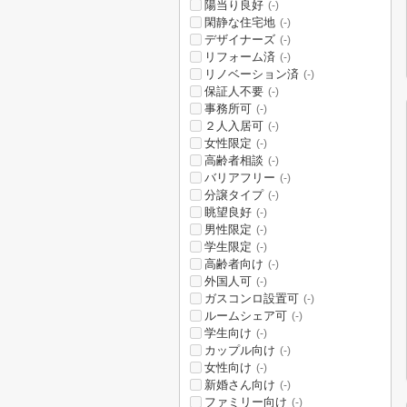
陽当り良好
(-)
閑静な住宅地
(-)
デザイナーズ
(-)
リフォーム済
(-)
リノベーション済
(-)
保証人不要
(-)
事務所可
(-)
２人入居可
(-)
女性限定
(-)
高齢者相談
(-)
バリアフリー
(-)
分譲タイプ
(-)
眺望良好
(-)
男性限定
(-)
学生限定
(-)
高齢者向け
(-)
外国人可
(-)
ガスコンロ設置可
(-)
ルームシェア可
(-)
学生向け
(-)
カップル向け
(-)
女性向け
(-)
新婚さん向け
(-)
ファミリー向け
(-)