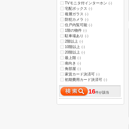
TVモニタ付インターホン
(-)
宅配ボックス
(-)
複層ガラス
(-)
防犯カメラ
(-)
住戸内覧可能
(-)
1階の物件
(-)
駐車場あり
(-)
2階以上
(-)
10階以上
(-)
20階以上
(-)
最上階
(-)
南向き
(-)
角部屋
(-)
家賃カード決済可
(-)
初期費用カード決済可
(-)
16
件が該当