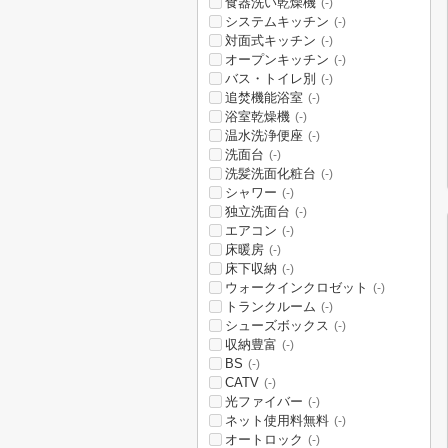
食器洗い乾燥機
(-)
システムキッチン
(-)
対面式キッチン
(-)
オープンキッチン
(-)
バス・トイレ別
(-)
追焚機能浴室
(-)
浴室乾燥機
(-)
温水洗浄便座
(-)
洗面台
(-)
洗髪洗面化粧台
(-)
シャワー
(-)
独立洗面台
(-)
エアコン
(-)
床暖房
(-)
床下収納
(-)
ウォークインクロゼット
(-)
トランクルーム
(-)
シューズボックス
(-)
収納豊富
(-)
BS
(-)
CATV
(-)
光ファイバー
(-)
ネット使用料無料
(-)
オートロック
(-)