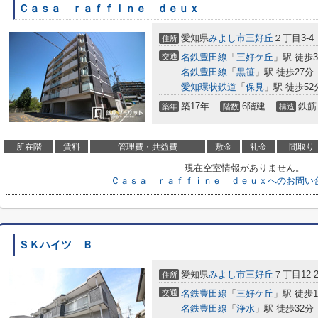
Ｃａｓａ ｒａｆｆｉｎｅ ｄｅｕｘ
愛知県
みよし市
三好丘
２丁目3-4
住所
交通
名鉄豊田線
「
三好ケ丘
」駅 徒歩
名鉄豊田線
「
黒笹
」駅 徒歩27分
愛知環状鉄道
「
保見
」駅 徒歩52
築17年
6階建
鉄筋
築年
階数
構造
所在階
賃料
管理費・共益費
敷金
礼金
間取り
現在空室情報がありません。
Ｃａｓａ ｒａｆｆｉｎｅ ｄｅｕｘへのお問い
ＳＫハイツ Ｂ
愛知県
みよし市
三好丘
７丁目12-
住所
交通
名鉄豊田線
「
三好ケ丘
」駅 徒歩1
名鉄豊田線
「
浄水
」駅 徒歩32分