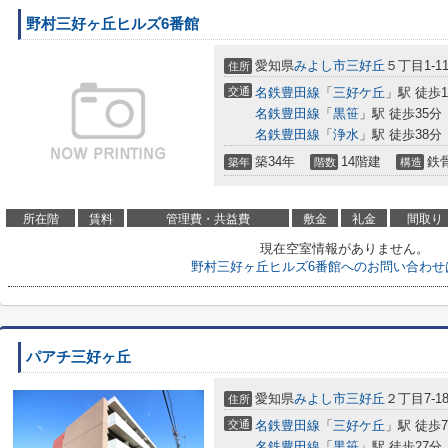
野村三好ヶ丘ヒルズ6番館
愛知県
みよし市
三好丘
５丁目1-1
住所
交通
名鉄豊田線
「
三好ケ丘
」駅 徒歩1
名鉄豊田線
「
黒笹
」駅 徒歩35分
名鉄豊田線
「
浄水
」駅 徒歩38分
築34年
14階建
鉄
築年
階数
構造
所在階
賃料
管理費・共益費
敷金
礼金
間取り
現在空室情報がありません。
野村三好ヶ丘ヒルズ6番館へのお問い合わせ
パアチ三好ヶ丘
愛知県
みよし市
三好丘
２丁目7-1
住所
交通
名鉄豊田線
「
三好ケ丘
」駅 徒歩
名鉄豊田線
「
黒笹
」駅 徒歩27分