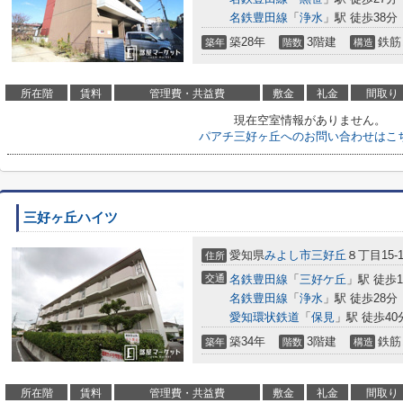
名鉄豊田線
「
浄水
」駅 徒歩38分
築28年
3階建
鉄筋
築年
階数
構造
所在階
賃料
管理費・共益費
敷金
礼金
間取り
現在空室情報がありません。
パアチ三好ヶ丘へのお問い合わせはこ
三好ヶ丘ハイツ
愛知県
みよし市
三好丘
８丁目15-
住所
交通
名鉄豊田線
「
三好ケ丘
」駅 徒歩1
名鉄豊田線
「
浄水
」駅 徒歩28分
愛知環状鉄道
「
保見
」駅 徒歩40
築34年
3階建
鉄筋
築年
階数
構造
所在階
賃料
管理費・共益費
敷金
礼金
間取り