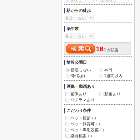
駅からの徒歩
築年数
16
件が該当
情報公開日
指定しない
本日
3日以内
1週間以内
画像・動画あり
画像あり
動画あり
パノラマあり
こだわり条件
ペット相談
(-)
ペット飼育可
(-)
ペット専用設備
(-)
楽器相談
(-)