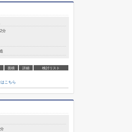
1
2分
造
面積
詳細
検討リスト
せはこちら
7分