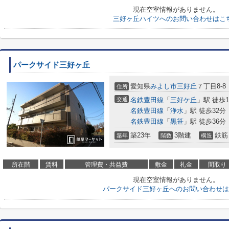
現在空室情報がありません。
三好ヶ丘ハイツへのお問い合わせはこ
パークサイド三好ヶ丘
愛知県
みよし市
三好丘
７丁目8-8
住所
交通
名鉄豊田線
「
三好ケ丘
」駅 徒歩1
名鉄豊田線
「
浄水
」駅 徒歩32分
名鉄豊田線
「
黒笹
」駅 徒歩36分
築23年
3階建
鉄筋
築年
階数
構造
所在階
賃料
管理費・共益費
敷金
礼金
間取り
現在空室情報がありません。
パークサイド三好ヶ丘へのお問い合わせは