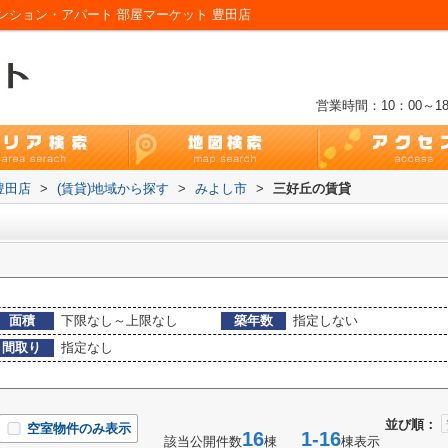
ション・アパート 部屋マーケット 豊田店
営業時間：10：00～18
豊田店
>
(賃貸)地域から探す
>
みよし市
>
三好丘の賃貸
面積
下限なし～上限なし
築年数
指定しない
間取り
指定なし
並び順：
空室物件のみ表示
16
1-16
該当公開件数
棟
棟表示