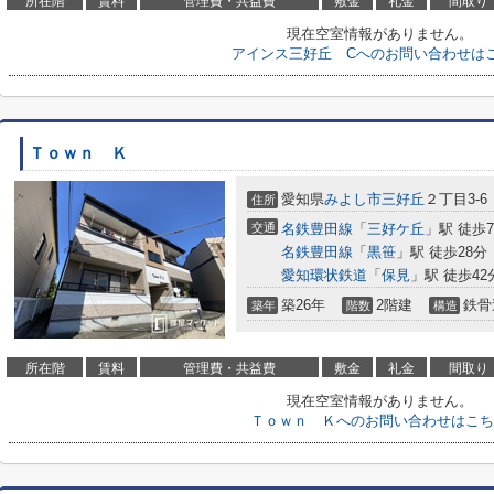
所在階
賃料
管理費・共益費
敷金
礼金
間取り
現在空室情報がありません。
アインス三好丘 Cへのお問い合わせは
Ｔｏｗｎ Ｋ
愛知県
みよし市
三好丘
２丁目3-6
住所
交通
名鉄豊田線
「
三好ケ丘
」駅 徒歩
名鉄豊田線
「
黒笹
」駅 徒歩28分
愛知環状鉄道
「
保見
」駅 徒歩42
築26年
2階建
鉄骨
築年
階数
構造
所在階
賃料
管理費・共益費
敷金
礼金
間取り
現在空室情報がありません。
Ｔｏｗｎ Ｋへのお問い合わせはこち