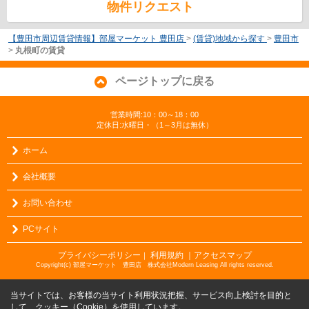
物件リクエスト
【豊田市周辺賃貸情報】部屋マーケット 豊田店
>
(賃貸)地域から探す
>
豊田市
>
丸根町の賃貸
ページトップに戻る
営業時間:10：00～18：00
定休日:水曜日・（1～3月は無休）
ホーム
会社概要
お問い合わせ
PCサイト
プライバシーポリシー
利用規約
｜アクセスマップ
｜
Copyright(c) 部屋マーケット 豊田店 株式会社Modern Leasing All rights reserved.
当サイトでは、お客様の当サイト利用状況把握、サービス向上検討を目的と
して、クッキー（Cookie）を使用しています。