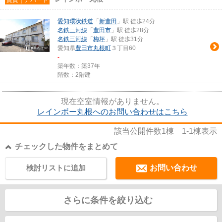
愛知環状鉄道
「
新豊田
」駅 徒歩24分
名鉄三河線
「
豊田市
」駅 徒歩28分
名鉄三河線
「
梅坪
」駅 徒歩31分
愛知県
豊田市
丸根町
３丁目60
-
築年数：築37年
階数：2階建
現在空室情報がありません。
レインボー丸根へのお問い合わせはこちら
該当公開件数
1
棟
1-1
棟表示
チェックした物件をまとめて
検討リストに追加
お問い合わせ
さらに条件を絞り込む