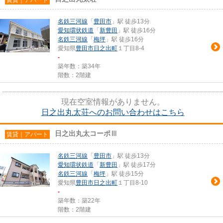
名鉄三河線
「
豊田市
」駅 徒歩13分
愛知環状鉄道
「
新豊田
」駅 徒歩16分
名鉄三河線
「
梅坪
」駅 徒歩16分
愛知県
豊田市
日之出町
１丁目8-4
-
築年数：築34年
階数：2階建
現在空室情報がありません。
日之出丸太荘へのお問い合わせはこちら
日之出丸太コーポⅢ
賃貸｜アパート
名鉄三河線
「
豊田市
」駅 徒歩13分
愛知環状鉄道
「
新豊田
」駅 徒歩17分
名鉄三河線
「
梅坪
」駅 徒歩15分
愛知県
豊田市
日之出町
１丁目8-10
-
築年数：築22年
階数：2階建