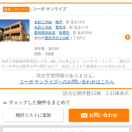
コーポ サンライズ
賃貸｜アパート
名鉄三河線
「
梅坪
」駅 徒歩14分
名鉄三河線
「
豊田市
」駅 徒歩17分
愛知環状鉄道
「
新豊田
」駅 徒歩20分
愛知県
豊田市
日之出町
１丁目5-2
-
築年数：築18年
階数：2階建
名鉄三河線梅坪駅周辺への引っ越しをお考えなら「コーポ サンライズ」。通話ボ
タンを押せば相手の声が聞けるので、会話したうえで直接会うかを決められるイ
ンターホンが付いております...
現在空室情報がありません。
コーポ サンライズへのお問い合わせはこちら
該当公開件数
11
棟
1-11
棟表示
チェックした物件をまとめて
検討リストに追加
お問い合わせ