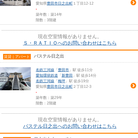
愛知県
豊田市
日之出町
１丁目12-12
-
築年数：築14年
階数：3階建
現在空室情報がありません。
Ｓ・ＲＡＴＩＯへのお問い合わせはこちら
パステル日之出
賃貸｜アパート
名鉄三河線
「
豊田市
」駅 徒歩11分
愛知環状鉄道
「
新豊田
」駅 徒歩14分
名鉄三河線
「
梅坪
」駅 徒歩19分
愛知県
豊田市
日之出町
２丁目12-3
-
築年数：築29年
階数：2階建
現在空室情報がありません。
パステル日之出へのお問い合わせはこちら