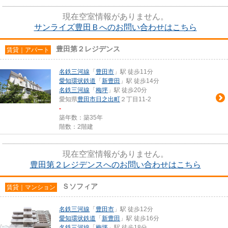
現在空室情報がありません。
サンライズ豊田Ｂへのお問い合わせはこちら
豊田第２レジデンス
賃貸｜アパート
名鉄三河線
「
豊田市
」駅 徒歩11分
愛知環状鉄道
「
新豊田
」駅 徒歩14分
名鉄三河線
「
梅坪
」駅 徒歩20分
愛知県
豊田市
日之出町
２丁目11-2
-
築年数：築35年
階数：2階建
現在空室情報がありません。
豊田第２レジデンスへのお問い合わせはこちら
Ｓソフィア
賃貸｜マンション
名鉄三河線
「
豊田市
」駅 徒歩12分
愛知環状鉄道
「
新豊田
」駅 徒歩16分
名鉄三河線
「
梅坪
」駅 徒歩18分