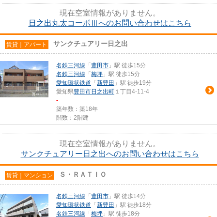
現在空室情報がありません。
日之出丸太コーポⅢへのお問い合わせはこちら
サンクチュアリー日之出
賃貸｜アパート
名鉄三河線
「
豊田市
」駅 徒歩15分
名鉄三河線
「
梅坪
」駅 徒歩15分
愛知環状鉄道
「
新豊田
」駅 徒歩19分
愛知県
豊田市
日之出町
１丁目4-11-4
-
築年数：築18年
階数：2階建
現在空室情報がありません。
サンクチュアリー日之出へのお問い合わせはこちら
Ｓ・ＲＡＴＩＯ
賃貸｜マンション
名鉄三河線
「
豊田市
」駅 徒歩14分
愛知環状鉄道
「
新豊田
」駅 徒歩18分
名鉄三河線
「
梅坪
」駅 徒歩18分