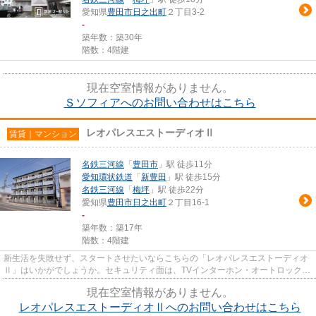
愛知県
豊田市
日之出町
２丁目3-2
-
築年数：築30年
階数：4階建
現在空室情報がありません。
Ｓソフィアへのお問い合わせはこちら
レオパレスエストーディオⅡ
賃貸｜マンション
名鉄三河線
「
豊田市
」駅 徒歩11分
愛知環状鉄道
「
新豊田
」駅 徒歩15分
名鉄三河線
「
梅坪
」駅 徒歩22分
愛知県
豊田市
日之出町
２丁目16-1
-
築年数：築17年
階数：4階建
新生活を失敗せず、スタートさせたいならこちらの「レオパレスエストーディオ
Ⅱ」はいかがでしょうか。セキュリティ面は、TVインターホン・オートロックな
ど充実しているので安心して生...
現在空室情報がありません。
レオパレスエストーディオⅡへのお問い合わせはこちら