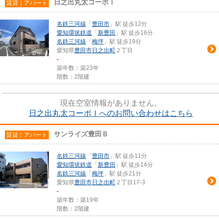
日之出丸太コーポⅠ
賃貸｜アパート
名鉄三河線
「
豊田市
」駅 徒歩12分
愛知環状鉄道
「
新豊田
」駅 徒歩16分
名鉄三河線
「
梅坪
」駅 徒歩19分
愛知県
豊田市
日之出町
２丁目
-
築年数：築23年
階数：2階建
現在空室情報がありません。
日之出丸太コーポⅠへのお問い合わせはこちら
サンライズ豊田Ｂ
賃貸｜アパート
名鉄三河線
「
豊田市
」駅 徒歩11分
愛知環状鉄道
「
新豊田
」駅 徒歩14分
名鉄三河線
「
梅坪
」駅 徒歩21分
愛知県
豊田市
日之出町
２丁目17-3
-
築年数：築19年
階数：2階建