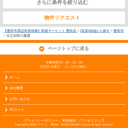
さらに条件を絞り込む
物件リクエスト
【豊田市周辺賃貸情報】部屋マーケット 豊田店
>
(賃貸)地域から探す
>
豊田市
>
日之出町の賃貸
ページトップに戻る
営業時間:10：00～18：00
定休日:水曜日・（1～3月は無休）
ホーム
会社概要
お問い合わせ
PCサイト
プライバシーポリシー
利用規約
｜アクセスマップ
｜
Copyright(c) 部屋マーケット 豊田店 株式会社Modern Leasing All rights reserved.