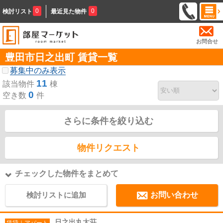
0
0
検討リスト
最近見た物件
お問合せ
豊田市日之出町 賃貸一覧
募集中のみ表示
11
該当物件
棟
0
空き数
件
さらに条件を絞り込む
物件リクエスト
チェックした物件をまとめて
検討リストに追加
お問い合わせ
日之出丸太荘
賃貸｜アパート