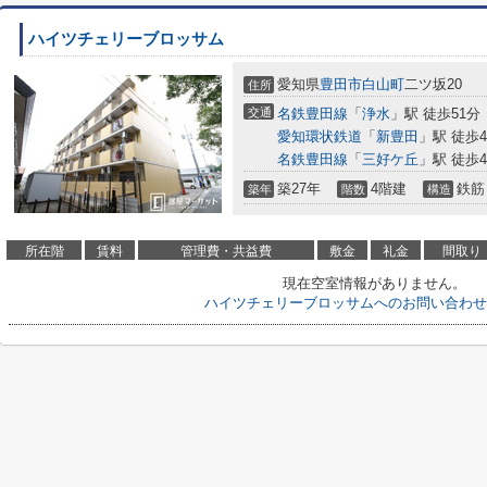
ハイツチェリーブロッサム
愛知県
豊田市
白山町
二ツ坂20
住所
交通
名鉄豊田線
「
浄水
」駅 徒歩51分
愛知環状鉄道
「
新豊田
」駅 徒歩4
名鉄豊田線
「
三好ケ丘
」駅 徒歩4
築27年
4階建
鉄筋
築年
階数
構造
所在階
賃料
管理費・共益費
敷金
礼金
間取り
現在空室情報がありません。
ハイツチェリーブロッサムへのお問い合わせ