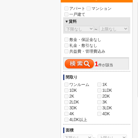
アパート
マンション
一戸建て
▼賃料
～
敷金・保証金なし
礼金・敷引なし
共益費・管理費込み
1
件が該当
間取り
ワンルーム
1K
1DK
1LDK
2K
2DK
2LDK
3K
3DK
3LDK
4K
4DK
4LDK以上
面積
～