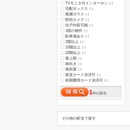
TVモニタ付インターホン
(-)
宅配ボックス
(-)
複層ガラス
(-)
防犯カメラ
(-)
住戸内覧可能
(-)
1階の物件
(-)
駐車場あり
(-)
2階以上
(-)
10階以上
(-)
20階以上
(-)
最上階
(-)
南向き
(-)
角部屋
(-)
家賃カード決済可
(-)
初期費用カード決済可
(-)
1
件が該当
その他の町名で探す