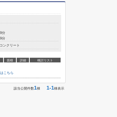
9分
9分
コンクリート
面積
詳細
検討リスト
はこちら
1
1-1
該当公開件数
棟
棟表示