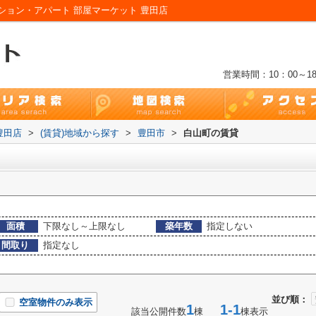
ョン・アパート 部屋マーケット 豊田店
営業時間：10：00～18
豊田店
>
(賃貸)地域から探す
>
豊田市
>
白山町の賃貸
面積
下限なし～上限なし
築年数
指定しない
間取り
指定なし
並び順：
空室物件のみ表示
1
1-1
該当公開件数
棟
棟表示