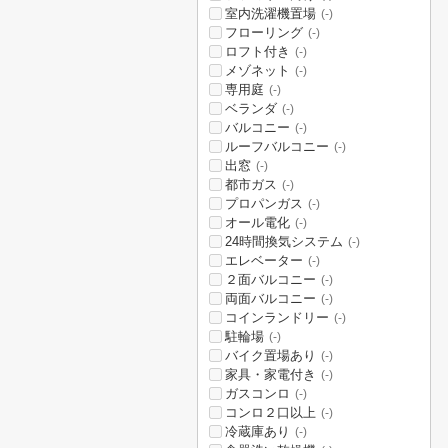
室内洗濯機置場
(-)
フローリング
(-)
ロフト付き
(-)
メゾネット
(-)
専用庭
(-)
ベランダ
(-)
バルコニー
(-)
ルーフバルコニー
(-)
出窓
(-)
都市ガス
(-)
プロパンガス
(-)
オール電化
(-)
24時間換気システム
(-)
エレベーター
(-)
２面バルコニー
(-)
両面バルコニー
(-)
コインランドリー
(-)
駐輪場
(-)
バイク置場あり
(-)
家具・家電付き
(-)
ガスコンロ
(-)
コンロ２口以上
(-)
冷蔵庫あり
(-)