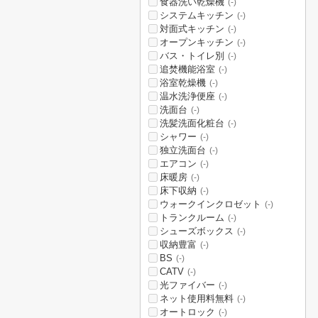
食器洗い乾燥機
(-)
システムキッチン
(-)
対面式キッチン
(-)
オープンキッチン
(-)
バス・トイレ別
(-)
追焚機能浴室
(-)
浴室乾燥機
(-)
温水洗浄便座
(-)
洗面台
(-)
洗髪洗面化粧台
(-)
シャワー
(-)
独立洗面台
(-)
エアコン
(-)
床暖房
(-)
床下収納
(-)
ウォークインクロゼット
(-)
トランクルーム
(-)
シューズボックス
(-)
収納豊富
(-)
BS
(-)
CATV
(-)
光ファイバー
(-)
ネット使用料無料
(-)
オートロック
(-)