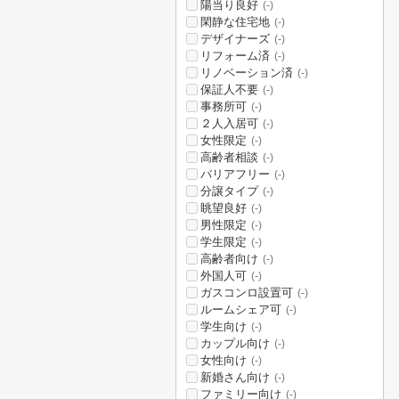
陽当り良好
(-)
閑静な住宅地
(-)
デザイナーズ
(-)
リフォーム済
(-)
リノベーション済
(-)
保証人不要
(-)
事務所可
(-)
２人入居可
(-)
女性限定
(-)
高齢者相談
(-)
バリアフリー
(-)
分譲タイプ
(-)
眺望良好
(-)
男性限定
(-)
学生限定
(-)
高齢者向け
(-)
外国人可
(-)
ガスコンロ設置可
(-)
ルームシェア可
(-)
学生向け
(-)
カップル向け
(-)
女性向け
(-)
新婚さん向け
(-)
ファミリー向け
(-)