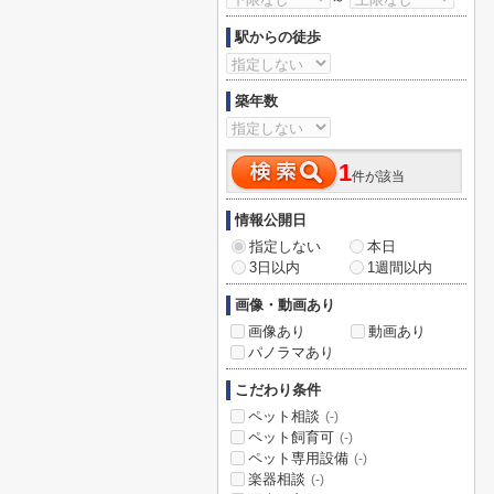
駅からの徒歩
築年数
1
件が該当
情報公開日
指定しない
本日
3日以内
1週間以内
画像・動画あり
画像あり
動画あり
パノラマあり
こだわり条件
ペット相談
(-)
ペット飼育可
(-)
ペット専用設備
(-)
楽器相談
(-)