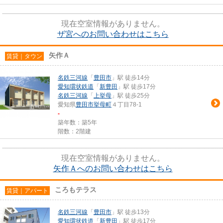
現在空室情報がありません。
ザ宮へのお問い合わせはこちら
矢作Ａ
賃貸｜タウン
名鉄三河線
「
豊田市
」駅 徒歩14分
愛知環状鉄道
「
新豊田
」駅 徒歩17分
名鉄三河線
「
上挙母
」駅 徒歩25分
愛知県
豊田市
挙母町
４丁目78-1
-
築年数：築5年
階数：2階建
現在空室情報がありません。
矢作Ａへのお問い合わせはこちら
ころもテラス
賃貸｜アパート
名鉄三河線
「
豊田市
」駅 徒歩13分
愛知環状鉄道
「
新豊田
」駅 徒歩17分