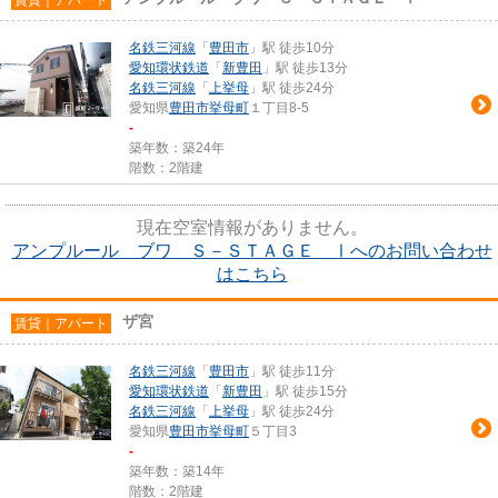
名鉄三河線
「
豊田市
」駅 徒歩10分
愛知環状鉄道
「
新豊田
」駅 徒歩13分
名鉄三河線
「
上挙母
」駅 徒歩24分
愛知県
豊田市
挙母町
１丁目8-5
-
築年数：築24年
階数：2階建
現在空室情報がありません。
アンプルール ブワ Ｓ－ＳＴＡＧＥ Ⅰへのお問い合わせ
はこちら
ザ宮
賃貸｜アパート
名鉄三河線
「
豊田市
」駅 徒歩11分
愛知環状鉄道
「
新豊田
」駅 徒歩15分
名鉄三河線
「
上挙母
」駅 徒歩24分
愛知県
豊田市
挙母町
５丁目3
-
築年数：築14年
階数：2階建