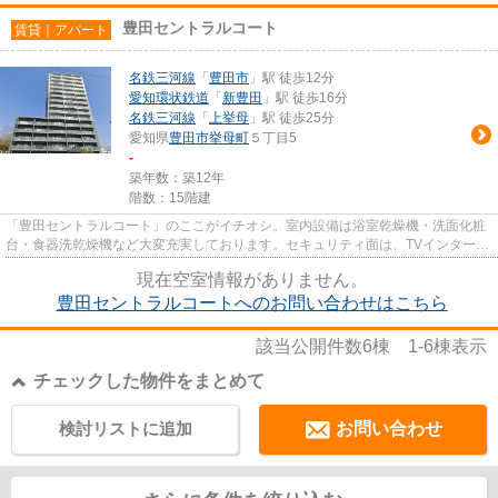
豊田セントラルコート
賃貸｜アパート
名鉄三河線
「
豊田市
」駅 徒歩12分
愛知環状鉄道
「
新豊田
」駅 徒歩16分
名鉄三河線
「
上挙母
」駅 徒歩25分
愛知県
豊田市
挙母町
５丁目5
-
築年数：築12年
階数：15階建
「豊田セントラルコート」のここがイチオシ。室内設備は浴室乾燥機・洗面化粧
台・食器洗乾燥機など大変充実しております。セキュリティ面は、TVインターホ
ン・オートロックなどを設置...
現在空室情報がありません。
豊田セントラルコートへのお問い合わせはこちら
該当公開件数
6
棟
1-6
棟表示
チェックした物件をまとめて
検討リストに追加
お問い合わせ