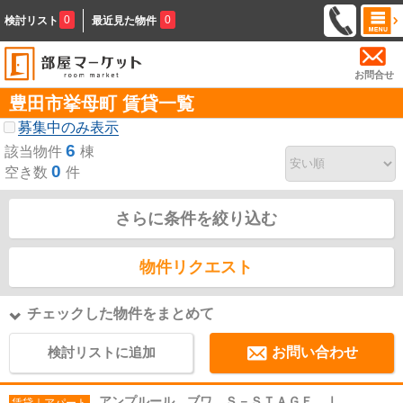
0
0
検討リスト
最近見た物件
お問合せ
豊田市挙母町 賃貸一覧
募集中のみ表示
6
該当物件
棟
0
空き数
件
さらに条件を絞り込む
物件リクエスト
チェックした物件をまとめて
検討リストに追加
お問い合わせ
アンプルール ブワ Ｓ－ＳＴＡＧＥ Ⅰ
賃貸｜アパート