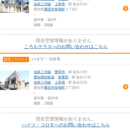
名鉄三河線
「
上挙母
」駅 徒歩22分
愛知県
豊田市
挙母町
３丁目2
-
築年数：築3年
階数：3階建
現在空室情報がありません。
ころもテラスへのお問い合わせはこちら
ハイツ・コロモ
賃貸｜アパート
名鉄三河線
「
豊田市
」駅 徒歩13分
愛知環状鉄道
「
新豊田
」駅 徒歩17分
名鉄三河線
「
上挙母
」駅 徒歩22分
愛知県
豊田市
挙母町
２丁目63
-
築年数：築20年
階数：2階建
現在空室情報がありません。
ハイツ・コロモへのお問い合わせはこちら