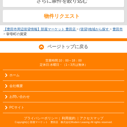
さらに条件を絞り込む
物件リクエスト
【豊田市周辺賃貸情報】部屋マーケット 豊田店
>
(賃貸)地域から探す
>
豊田市
>
挙母町の賃貸
ページトップに戻る
営業時間:10：00～18：00
定休日:水曜日・（1～3月は無休）
ホーム
会社概要
お問い合わせ
PCサイト
プライバシーポリシー
利用規約
｜アクセスマップ
｜
Copyright(c) 部屋マーケット 豊田店 株式会社Modern Leasing All rights reserved.