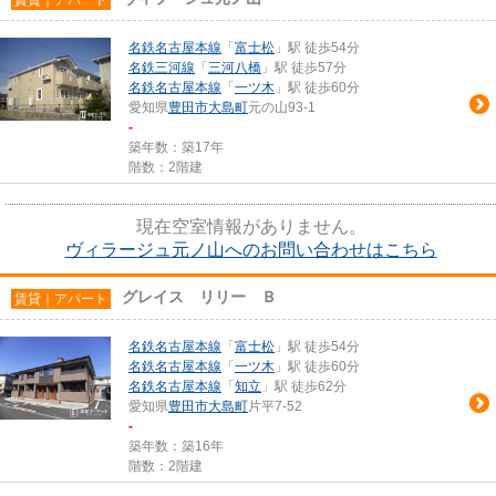
名鉄名古屋本線
「
富士松
」駅 徒歩54分
名鉄三河線
「
三河八橋
」駅 徒歩57分
名鉄名古屋本線
「
一ツ木
」駅 徒歩60分
愛知県
豊田市
大島町
元の山93-1
-
築年数：築17年
階数：2階建
現在空室情報がありません。
ヴィラージュ元ノ山へのお問い合わせはこちら
グレイス リリー Ｂ
賃貸｜アパート
名鉄名古屋本線
「
富士松
」駅 徒歩54分
名鉄名古屋本線
「
一ツ木
」駅 徒歩60分
名鉄名古屋本線
「
知立
」駅 徒歩62分
愛知県
豊田市
大島町
片平7-52
-
築年数：築16年
階数：2階建