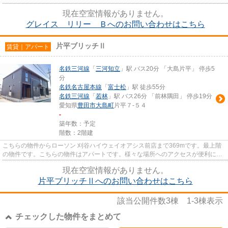
現在空室情報がありません。
グレイス リリー Ｂへのお問い合わせはこちら
片平ブリッチⅡ
賃貸｜アパート
名鉄三河線
「
三河知立
」駅 バス20分 「大島片平」 停歩5
分
名鉄名古屋本線
「
富士松
」駅 徒歩55分
名鉄三河線
「
若林
」駅 バス26分 「前林隅田」 停歩19分
愛知県
豊田市
大島町
片平７-５４
-
築年数：予定
階数：2階建
こちらの物件からローソン 刈谷ハイウェイオアシス前店まで369mです。最上階
の物件です。こちらの物件はアパートです。様々な場所へのアクセスが便利にな
る、2駅利用可能な物件です。...
現在空室情報がありません。
片平ブリッチⅡへのお問い合わせはこちら
該当公開件数
3
棟
1-3
棟表示
チェックした物件をまとめて