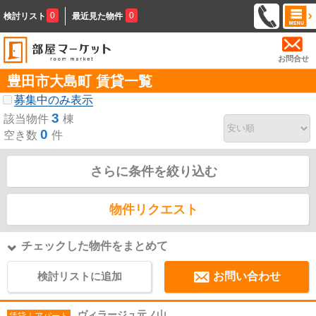
0
0
検討リスト
最近見た物件
お問合せ
豊田市大島町 賃貸一覧
募集中のみ表示
3
該当物件
棟
0
空き数
件
さらに条件を絞り込む
物件リクエスト
チェックした物件をまとめて
検討リストに追加
お問い合わせ
ヴィラージュ元ノ山
賃貸｜アパート