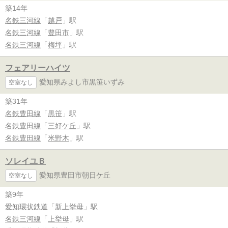
築14年
名鉄三河線
「
越戸
」駅
名鉄三河線
「
豊田市
」駅
名鉄三河線
「
梅坪
」駅
フェアリーハイツ
愛知県みよし市黒笹いずみ
空室なし
築31年
名鉄豊田線
「
黒笹
」駅
名鉄豊田線
「
三好ケ丘
」駅
名鉄豊田線
「
米野木
」駅
ソレイユＢ
愛知県豊田市朝日ケ丘
空室なし
築9年
愛知環状鉄道
「
新上挙母
」駅
名鉄三河線
「
上挙母
」駅