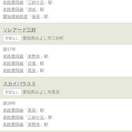
名鉄豊田線
「
三好ケ丘
」駅
名鉄豊田線
「
浄水
」駅
愛知環状鉄道
「
保見
」駅
ソレアード三好
愛知県みよし市三好町
空室なし
築17年
名鉄豊田線
「
米野木
」駅
名鉄豊田線
「
日進
」駅
名鉄豊田線
「
黒笹
」駅
スカイパラスⅡ
愛知県みよし市黒笹
空室なし
築24年
名鉄豊田線
「
黒笹
」駅
名鉄豊田線
「
三好ケ丘
」駅
名鉄豊田線
「
米野木
」駅