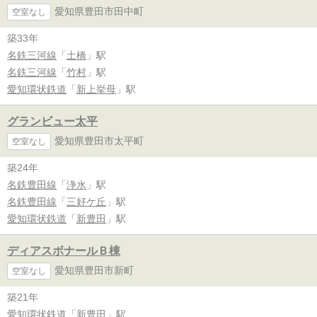
愛知県豊田市田中町
空室なし
築33年
名鉄三河線
「
土橋
」駅
名鉄三河線
「
竹村
」駅
愛知環状鉄道
「
新上挙母
」駅
グランビュー太平
愛知県豊田市太平町
空室なし
築24年
名鉄豊田線
「
浄水
」駅
名鉄豊田線
「
三好ケ丘
」駅
愛知環状鉄道
「
新豊田
」駅
ディアスボナールＢ棟
愛知県豊田市新町
空室なし
築21年
愛知環状鉄道
「
新豊田
」駅