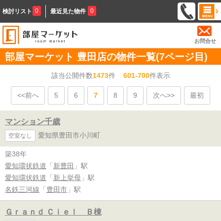
0
0
検討リスト
最近見た物件
お問合せ
部屋マーケット 豊田店の物件一覧(7ページ目)
該当公開件数
1473
件
601-700
件表示
<<前へ
5
6
7
8
9
次へ>>
最初
マンション千歳
愛知県豊田市小川町
空室なし
築38年
愛知環状鉄道
「
新豊田
」駅
愛知環状鉄道
「
新上挙母
」駅
名鉄三河線
「
豊田市
」駅
Ｇｒａｎｄ Ｃｉｅｌ Ｂ棟