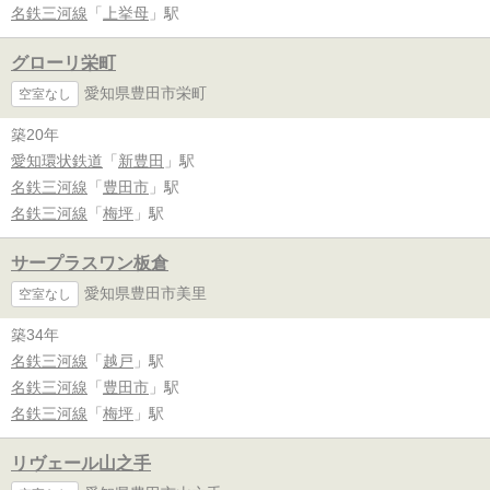
名鉄三河線
「
上挙母
」駅
グローリ栄町
愛知県豊田市栄町
空室なし
築20年
愛知環状鉄道
「
新豊田
」駅
名鉄三河線
「
豊田市
」駅
名鉄三河線
「
梅坪
」駅
サープラスワン板倉
愛知県豊田市美里
空室なし
築34年
名鉄三河線
「
越戸
」駅
名鉄三河線
「
豊田市
」駅
名鉄三河線
「
梅坪
」駅
リヴェール山之手