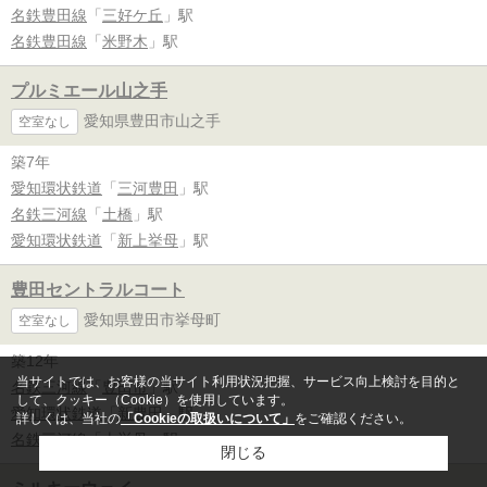
名鉄豊田線
「
三好ケ丘
」駅
名鉄豊田線
「
米野木
」駅
プルミエール山之手
愛知県豊田市山之手
空室なし
築7年
愛知環状鉄道
「
三河豊田
」駅
名鉄三河線
「
土橋
」駅
愛知環状鉄道
「
新上挙母
」駅
豊田セントラルコート
愛知県豊田市挙母町
空室なし
築12年
当サイトでは、お客様の当サイト利用状況把握、サービス向上検討を目的と
名鉄三河線
「
豊田市
」駅
して、クッキー（Cookie）を使用しています。
愛知環状鉄道
「
新豊田
」駅
詳しくは、当社の
「Cookieの取扱いについて」
をご確認ください。
名鉄三河線
「
上挙母
」駅
閉じる