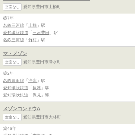
愛知県豊田市土橋町
空室なし
築7年
名鉄三河線
「
土橋
」駅
愛知環状鉄道
「
三河豊田
」駅
名鉄三河線
「
竹村
」駅
マ・メゾン
愛知県豊田市浄水町
空室なし
築2年
名鉄豊田線
「
浄水
」駅
愛知環状鉄道
「
貝津
」駅
愛知環状鉄道
「
保見
」駅
メゾンコンドウA
愛知県豊田市大林町
空室なし
築46年