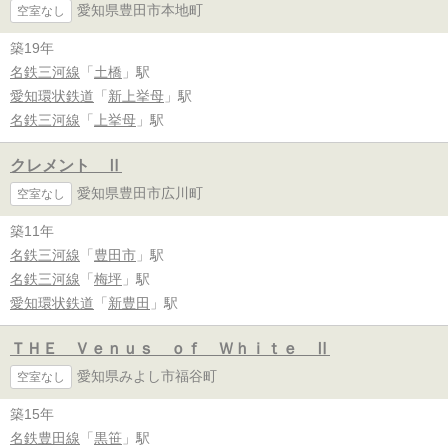
愛知県豊田市本地町
空室なし
築19年
名鉄三河線
「
土橋
」駅
愛知環状鉄道
「
新上挙母
」駅
名鉄三河線
「
上挙母
」駅
クレメント Ⅱ
愛知県豊田市広川町
空室なし
築11年
名鉄三河線
「
豊田市
」駅
名鉄三河線
「
梅坪
」駅
愛知環状鉄道
「
新豊田
」駅
ＴＨＥ Ｖｅｎｕｓ ｏｆ Ｗｈｉｔｅ Ⅱ
愛知県みよし市福谷町
空室なし
築15年
名鉄豊田線
「
黒笹
」駅