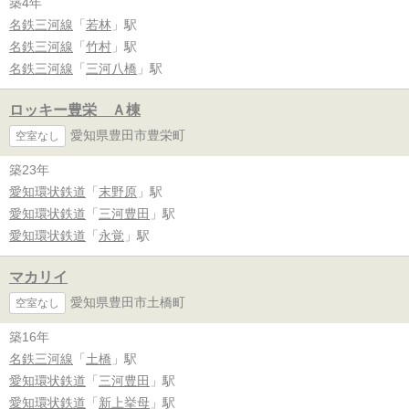
築4年
名鉄三河線
「
若林
」駅
名鉄三河線
「
竹村
」駅
名鉄三河線
「
三河八橋
」駅
ロッキー豊栄 Ａ棟
愛知県豊田市豊栄町
空室なし
築23年
愛知環状鉄道
「
末野原
」駅
愛知環状鉄道
「
三河豊田
」駅
愛知環状鉄道
「
永覚
」駅
マカリイ
愛知県豊田市土橋町
空室なし
築16年
名鉄三河線
「
土橋
」駅
愛知環状鉄道
「
三河豊田
」駅
愛知環状鉄道
「
新上挙母
」駅