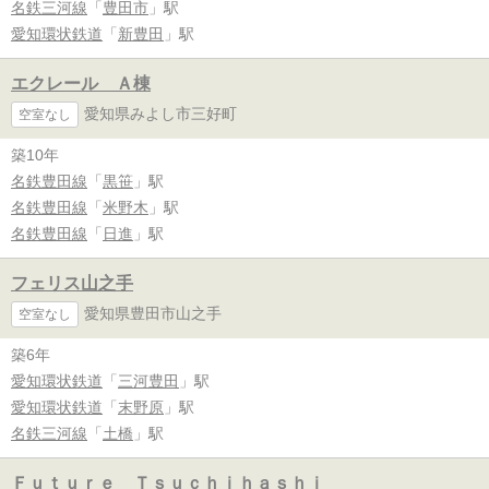
名鉄三河線
「
豊田市
」駅
愛知環状鉄道
「
新豊田
」駅
エクレール Ａ棟
愛知県みよし市三好町
空室なし
築10年
名鉄豊田線
「
黒笹
」駅
名鉄豊田線
「
米野木
」駅
名鉄豊田線
「
日進
」駅
フェリス山之手
愛知県豊田市山之手
空室なし
築6年
愛知環状鉄道
「
三河豊田
」駅
愛知環状鉄道
「
末野原
」駅
名鉄三河線
「
土橋
」駅
Ｆｕｔｕｒｅ Ｔｓｕｃｈｉｈａｓｈｉ