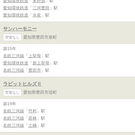
愛知環状鉄道
「
末野原
」駅
愛知環状鉄道
「
三河豊田
」駅
愛知環状鉄道
「
永覚
」駅
サンハーモニー
愛知県豊田市泉町
空室なし
築15年
名鉄三河線
「
上挙母
」駅
愛知環状鉄道
「
新上挙母
」駅
名鉄三河線
「
豊田市
」駅
ラビットヒルズⅡ
愛知県豊田市堤町
空室なし
築19年
名鉄三河線
「
竹村
」駅
名鉄三河線
「
若林
」駅
名鉄三河線
「
土橋
」駅