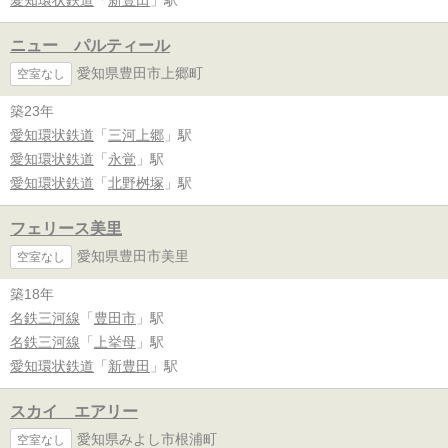
ニュー パルティール
愛知県豊田市上郷町
空室なし
築23年
愛知環状鉄道
「
三河上郷
」駅
愛知環状鉄道
「
永覚
」駅
愛知環状鉄道
「
北野桝塚
」駅
フェリース美里
愛知県豊田市美里
空室なし
築18年
名鉄三河線
「
豊田市
」駅
名鉄三河線
「
上挙母
」駅
愛知環状鉄道
「
新豊田
」駅
スカイ エアリー
愛知県みよし市根浦町
空室なし