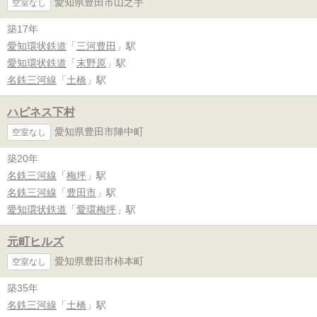
愛知県豊田市山之手
空室なし
築17年
愛知環状鉄道
「
三河豊田
」駅
愛知環状鉄道
「
末野原
」駅
名鉄三河線
「
土橋
」駅
ハピネス下村
愛知県豊田市陣中町
空室なし
築20年
名鉄三河線
「
梅坪
」駅
名鉄三河線
「
豊田市
」駅
愛知環状鉄道
「
愛環梅坪
」駅
元町ヒルズ
愛知県豊田市柿本町
空室なし
築35年
名鉄三河線
「
土橋
」駅