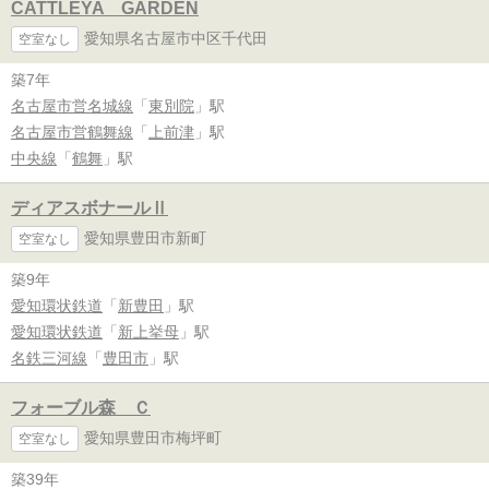
CATTLEYA GARDEN
愛知県名古屋市中区千代田
空室なし
築7年
名古屋市営名城線
「
東別院
」駅
名古屋市営鶴舞線
「
上前津
」駅
中央線
「
鶴舞
」駅
ディアスボナールⅡ
愛知県豊田市新町
空室なし
築9年
愛知環状鉄道
「
新豊田
」駅
愛知環状鉄道
「
新上挙母
」駅
名鉄三河線
「
豊田市
」駅
フォーブル森 Ｃ
愛知県豊田市梅坪町
空室なし
築39年