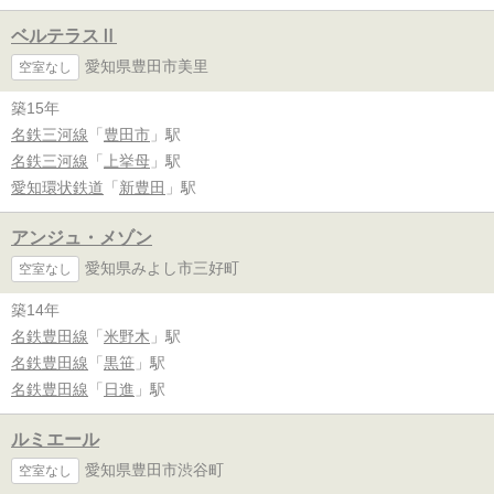
ベルテラスⅡ
愛知県豊田市美里
空室なし
築15年
名鉄三河線
「
豊田市
」駅
名鉄三河線
「
上挙母
」駅
愛知環状鉄道
「
新豊田
」駅
アンジュ・メゾン
愛知県みよし市三好町
空室なし
築14年
名鉄豊田線
「
米野木
」駅
名鉄豊田線
「
黒笹
」駅
名鉄豊田線
「
日進
」駅
ルミエール
愛知県豊田市渋谷町
空室なし