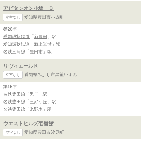
アビタシオン小坂 Ｂ
愛知県豊田市小坂町
空室なし
築28年
愛知環状鉄道
「
新豊田
」駅
愛知環状鉄道
「
新上挙母
」駅
名鉄三河線
「
豊田市
」駅
リヴィエールＫ
愛知県みよし市黒笹いずみ
空室なし
築15年
名鉄豊田線
「
黒笹
」駅
名鉄豊田線
「
三好ケ丘
」駅
名鉄豊田線
「
米野木
」駅
ウエストヒルズ壱番館
愛知県豊田市汐見町
空室なし