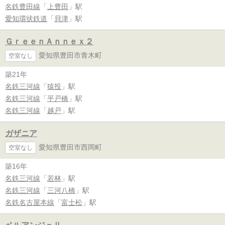
名鉄豊田線
「
上豊田
」駅
愛知環状鉄道
「
貝津
」駅
ＧｒｅｅｎＡｎｎｅｘ２
愛知県豊田市青木町
空室なし
築21年
名鉄三河線
「
猿投
」駅
名鉄三河線
「
平戸橋
」駅
名鉄三河線
「
越戸
」駅
ガザニア
愛知県豊田市西岡町
空室なし
築16年
名鉄三河線
「
若林
」駅
名鉄三河線
「
三河八橋
」駅
名鉄名古屋本線
「
富士松
」駅