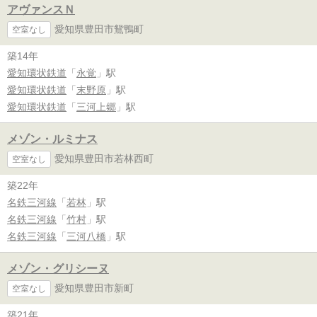
アヴァンスＮ
愛知県豊田市鴛鴨町
空室なし
築14年
愛知環状鉄道
「
永覚
」駅
愛知環状鉄道
「
末野原
」駅
愛知環状鉄道
「
三河上郷
」駅
メゾン・ルミナス
愛知県豊田市若林西町
空室なし
築22年
名鉄三河線
「
若林
」駅
名鉄三河線
「
竹村
」駅
名鉄三河線
「
三河八橋
」駅
メゾン・グリシーヌ
愛知県豊田市新町
空室なし
築21年