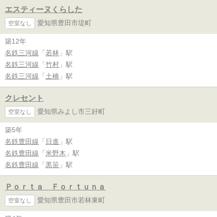
エスティーヌくらした
愛知県豊田市堤町
空室なし
築12年
名鉄三河線
「
若林
」駅
名鉄三河線
「
竹村
」駅
名鉄三河線
「
土橋
」駅
クレセント
愛知県みよし市三好町
空室なし
築5年
名鉄豊田線
「
日進
」駅
名鉄豊田線
「
米野木
」駅
名鉄豊田線
「
黒笹
」駅
Ｐｏｒｔａ Ｆｏｒｔｕｎａ
愛知県豊田市若林東町
空室なし