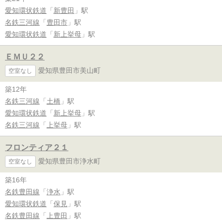
愛知環状鉄道
「
新豊田
」駅
名鉄三河線
「
豊田市
」駅
愛知環状鉄道
「
新上挙母
」駅
ＥＭＵ２２
愛知県豊田市美山町
空室なし
築12年
名鉄三河線
「
土橋
」駅
愛知環状鉄道
「
新上挙母
」駅
名鉄三河線
「
上挙母
」駅
フロンティア２１
愛知県豊田市浄水町
空室なし
築16年
名鉄豊田線
「
浄水
」駅
愛知環状鉄道
「
保見
」駅
名鉄豊田線
「
上豊田
」駅