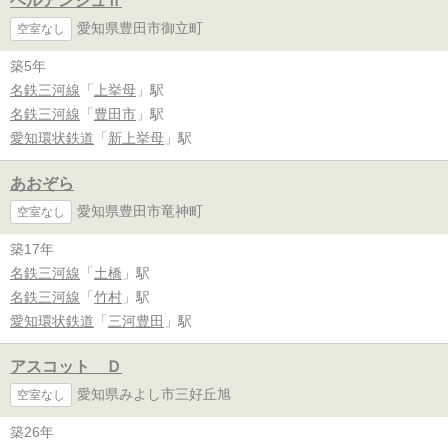
ベルアンジュⅡ
愛知県豊田市御立町
空室なし
築5年
名鉄三河線
「
上挙母
」駅
名鉄三河線
「
豊田市
」駅
愛知環状鉄道
「
新上挙母
」駅
あおぞら
愛知県豊田市竜神町
空室なし
築17年
名鉄三河線
「
土橋
」駅
名鉄三河線
「
竹村
」駅
愛知環状鉄道
「
三河豊田
」駅
アスコット Ｄ
愛知県みよし市三好丘旭
空室なし
築26年