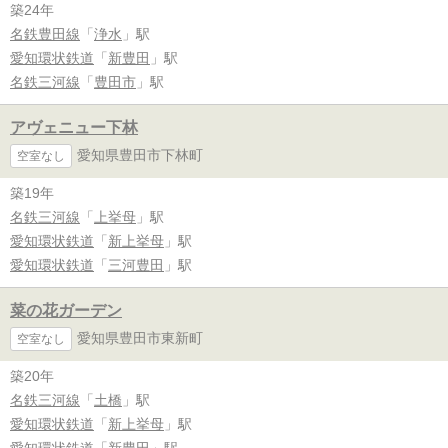
築24年
名鉄豊田線
「
浄水
」駅
愛知環状鉄道
「
新豊田
」駅
名鉄三河線
「
豊田市
」駅
アヴェニュー下林
愛知県豊田市下林町
空室なし
築19年
名鉄三河線
「
上挙母
」駅
愛知環状鉄道
「
新上挙母
」駅
愛知環状鉄道
「
三河豊田
」駅
菜の花ガーデン
愛知県豊田市東新町
空室なし
築20年
名鉄三河線
「
土橋
」駅
愛知環状鉄道
「
新上挙母
」駅
愛知環状鉄道
「
新豊田
」駅