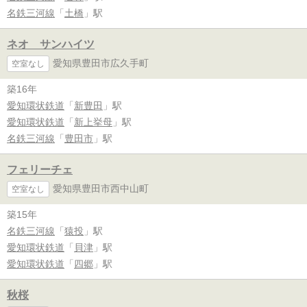
名鉄三河線
「
土橋
」駅
ネオ サンハイツ
愛知県豊田市広久手町
空室なし
築16年
愛知環状鉄道
「
新豊田
」駅
愛知環状鉄道
「
新上挙母
」駅
名鉄三河線
「
豊田市
」駅
フェリーチェ
愛知県豊田市西中山町
空室なし
築15年
名鉄三河線
「
猿投
」駅
愛知環状鉄道
「
貝津
」駅
愛知環状鉄道
「
四郷
」駅
秋桜