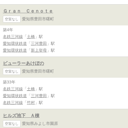
Ｇｒａｎ Ｃｅｎｏｔｅ
愛知県豊田市曙町
空室なし
築4年
名鉄三河線
「
土橋
」駅
愛知環状鉄道
「
三河豊田
」駅
愛知環状鉄道
「
新上挙母
」駅
ビューラーあけぼの
愛知県豊田市曙町
空室なし
築33年
名鉄三河線
「
土橋
」駅
愛知環状鉄道
「
三河豊田
」駅
名鉄三河線
「
竹村
」駅
ヒルズ池下 Ａ棟
愛知県みよし市園原
空室なし