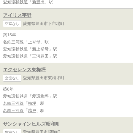
愛知環状鉄道
「
新豊田
」駅
アイリス宇野
愛知県豊田市下市場町
空室なし
築15年
名鉄三河線
「
上挙母
」駅
愛知環状鉄道
「
新上挙母
」駅
愛知環状鉄道
「
三河豊田
」駅
エクセレンス東梅坪
愛知県豊田市東梅坪町
空室なし
築8年
愛知環状鉄道
「
愛環梅坪
」駅
名鉄三河線
「
梅坪
」駅
名鉄三河線
「
越戸
」駅
サンシャインヒルズ昭和町
愛知県豊田市昭和町
空室なし