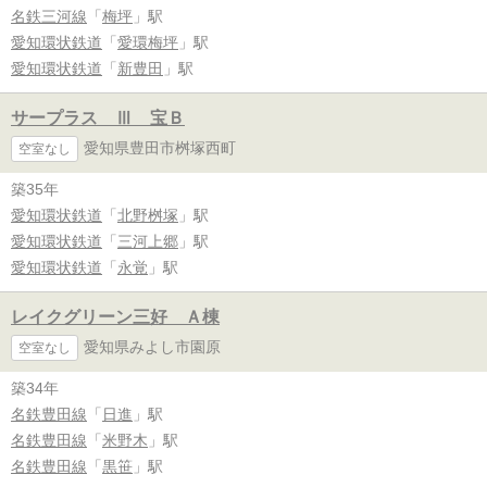
名鉄三河線
「
梅坪
」駅
愛知環状鉄道
「
愛環梅坪
」駅
愛知環状鉄道
「
新豊田
」駅
サープラス Ⅲ 宝Ｂ
愛知県豊田市桝塚西町
空室なし
築35年
愛知環状鉄道
「
北野桝塚
」駅
愛知環状鉄道
「
三河上郷
」駅
愛知環状鉄道
「
永覚
」駅
レイクグリーン三好 Ａ棟
愛知県みよし市園原
空室なし
築34年
名鉄豊田線
「
日進
」駅
名鉄豊田線
「
米野木
」駅
名鉄豊田線
「
黒笹
」駅