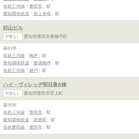
名鉄三河線
「
豊田市
」駅
愛知環状鉄道
「
新上挙母
」駅
杉山ビル
愛知県豊田市東梅坪町
空室なし
築41年
名鉄三河線
「
梅坪
」駅
愛知環状鉄道
「
愛環梅坪
」駅
名鉄三河線
「
越戸
」駅
ハイ・ヴィレッヂ明日香A棟
愛知県豊田市宮上町
空室なし
築35年
名鉄三河線
「
豊田市
」駅
愛知環状鉄道
「
新豊田
」駅
名鉄豊田線
「
豊田市
」駅