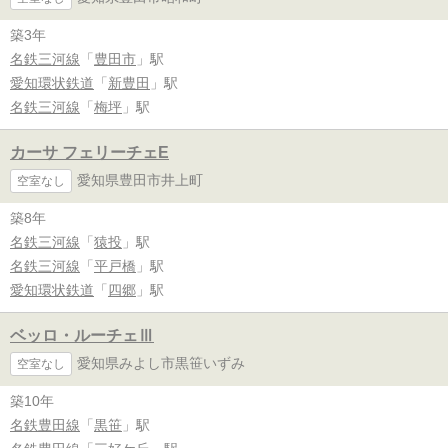
築3年
名鉄三河線
「
豊田市
」駅
愛知環状鉄道
「
新豊田
」駅
名鉄三河線
「
梅坪
」駅
カーサ フェリーチェE
愛知県豊田市井上町
空室なし
築8年
名鉄三河線
「
猿投
」駅
名鉄三河線
「
平戸橋
」駅
愛知環状鉄道
「
四郷
」駅
ベッロ・ルーチェⅢ
愛知県みよし市黒笹いずみ
空室なし
築10年
名鉄豊田線
「
黒笹
」駅