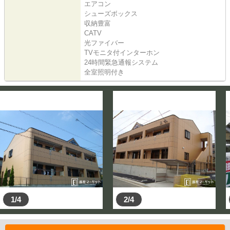
エアコン
シューズボックス
収納豊富
CATV
光ファイバー
TVモニタ付インターホン
24時間緊急通報システム
全室照明付き
1/4
2/4