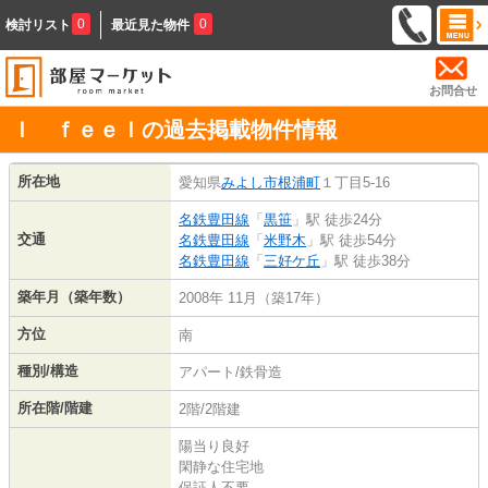
0
0
検討リスト
最近見た物件
お問合せ
Ｉ ｆｅｅｌの過去掲載物件情報
所在地
愛知県
みよし市
根浦町
１丁目5-16
名鉄豊田線
「
黒笹
」駅 徒歩24分
交通
名鉄豊田線
「
米野木
」駅 徒歩54分
名鉄豊田線
「
三好ケ丘
」駅 徒歩38分
築年月（築年数）
2008年 11月（築17年）
方位
南
種別/構造
アパート/鉄骨造
所在階/階建
2階/2階建
陽当り良好
閑静な住宅地
保証人不要