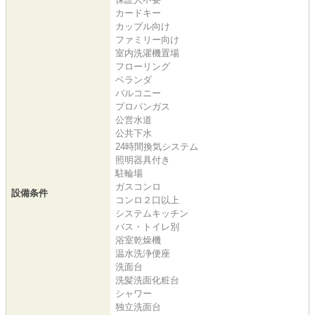
カードキー
カップル向け
ファミリー向け
室内洗濯機置場
フローリング
ベランダ
バルコニー
プロパンガス
公営水道
公共下水
24時間換気システム
照明器具付き
駐輪場
ガスコンロ
設備条件
コンロ２口以上
システムキッチン
バス・トイレ別
浴室乾燥機
温水洗浄便座
洗面台
洗髪洗面化粧台
シャワー
独立洗面台