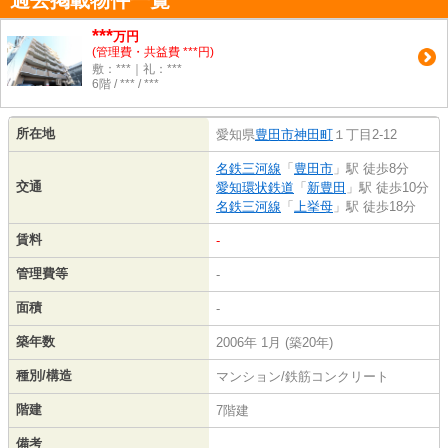
過去掲載物件一覧
***
万円
(管理費・共益費 ***円)
敷：***｜礼：***
6階 / *** / ***
所在地
愛知県
豊田市
神田町
１丁目2-12
名鉄三河線
「
豊田市
」駅 徒歩8分
交通
愛知環状鉄道
「
新豊田
」駅 徒歩10分
名鉄三河線
「
上挙母
」駅 徒歩18分
賃料
-
管理費等
-
面積
-
築年数
2006年 1月 (築20年)
種別/構造
マンション/鉄筋コンクリート
階建
7階建
備考