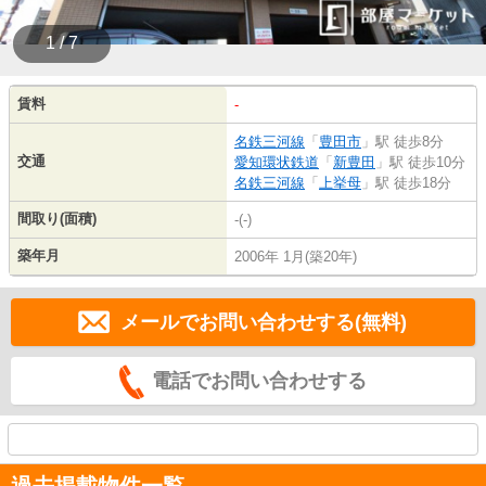
1 / 7
賃料
-
名鉄三河線
「
豊田市
」駅 徒歩8分
交通
愛知環状鉄道
「
新豊田
」駅 徒歩10分
名鉄三河線
「
上挙母
」駅 徒歩18分
間取り(面積)
-(-)
築年月
2006年 1月(築20年)
メールでお問い合わせする(無料)
電話でお問い合わせする