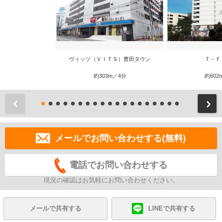
ヴィッツ（ＶＩＴＳ）豊田タウン
Ｔ－Ｆ
約303m／4分
約602
前
メールでお問い合わせする(無料)
電話でお問い合わせする
現況の確認はお気軽にお問い合わせください。
メールで共有する
LINEで共有する