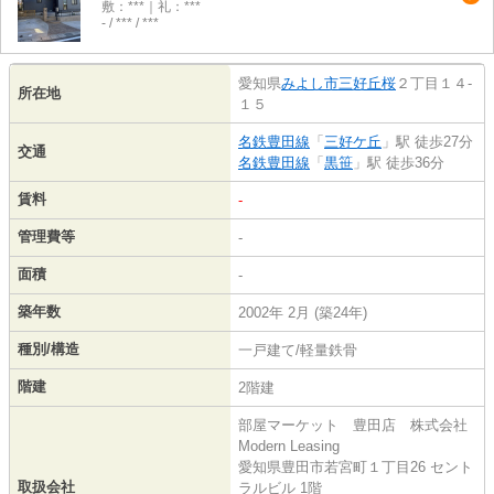
敷：***｜礼：***
- / *** / ***
愛知県
みよし市
三好丘桜
２丁目１４-
所在地
１５
名鉄豊田線
「
三好ケ丘
」駅 徒歩27分
交通
名鉄豊田線
「
黒笹
」駅 徒歩36分
賃料
-
管理費等
-
面積
-
築年数
2002年 2月 (築24年)
種別/構造
一戸建て/軽量鉄骨
階建
2階建
部屋マーケット 豊田店 株式会社
Modern Leasing
愛知県豊田市若宮町１丁目26 セント
取扱会社
ラルビル 1階