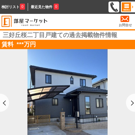
0
0
検討リスト
最近見た物件
お問合せ
三好丘桜二丁目戸建ての過去掲載物件情報
賃料
***
万円