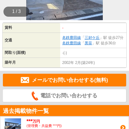
1 / 3
賃料
-
名鉄豊田線
「
三好ケ丘
」駅 徒歩27分
交通
名鉄豊田線
「
黒笹
」駅 徒歩36分
間取り(面積)
-(-)
築年月
2002年 2月(築24年)
メールでお問い合わせする(無料)
電話でお問い合わせする
過去掲載物件一覧
***
万円
(管理費・共益費 ***円)