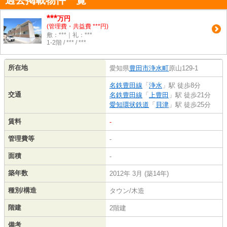
過去掲載物件一覧
***
万円
(管理費・共益費 ***円)
敷：***｜礼：***
1-2階 / *** / ***
所在地
愛知県
豊田市
浄水町
原山129-1
名鉄豊田線
「
浄水
」駅 徒歩8分
交通
名鉄豊田線
「
上豊田
」駅 徒歩21分
愛知環状鉄道
「
貝津
」駅 徒歩25分
賃料
-
管理費等
-
面積
-
築年数
2012年 3月 (築14年)
種別/構造
タウン/木造
階建
2階建
備考