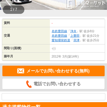
1 / 7
賃料
-
名鉄豊田線
「
浄水
」駅 徒歩8分
交通
名鉄豊田線
「
上豊田
」駅 徒歩21分
愛知環状鉄道
「
貝津
」駅 徒歩25分
間取り(面積)
-(-)
築年月
2012年 3月(築14年)
メールでお問い合わせする(無料)
電話でお問い合わせする