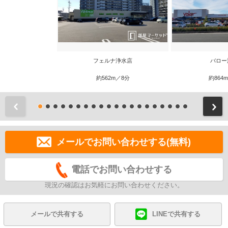
フェルナ浄水店
バロー
約562m／8分
約864
前
メールでお問い合わせする(無料)
電話でお問い合わせする
現況の確認はお気軽にお問い合わせください。
メールで共有する
LINEで共有する