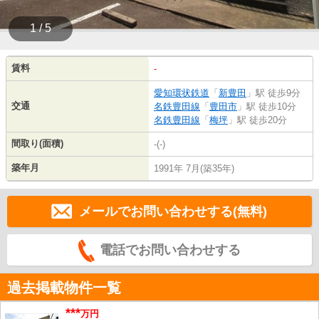
1 / 5
賃料
-
愛知環状鉄道
「
新豊田
」駅 徒歩9分
交通
名鉄豊田線
「
豊田市
」駅 徒歩10分
名鉄豊田線
「
梅坪
」駅 徒歩20分
間取り(面積)
-(-)
築年月
1991年 7月(築35年)
メールでお問い合わせする(無料)
電話でお問い合わせする
過去掲載物件一覧
***
万円