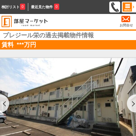
0
0
検討リスト
最近見た物件
お問合せ
プレジール栄の過去掲載物件情報
賃料
***
万円