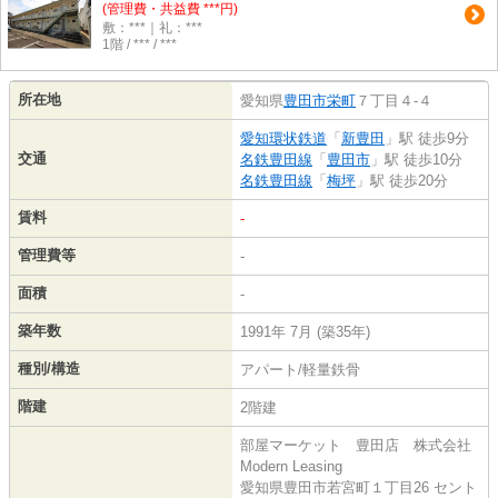
(管理費・共益費 ***円)
敷：***｜礼：***
1階 / *** / ***
所在地
愛知県
豊田市
栄町
７丁目４-４
愛知環状鉄道
「
新豊田
」駅 徒歩9分
交通
名鉄豊田線
「
豊田市
」駅 徒歩10分
名鉄豊田線
「
梅坪
」駅 徒歩20分
賃料
-
管理費等
-
面積
-
築年数
1991年 7月 (築35年)
種別/構造
アパート/軽量鉄骨
階建
2階建
部屋マーケット 豊田店 株式会社
Modern Leasing
愛知県豊田市若宮町１丁目26 セント