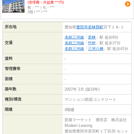
(管理費・共益費 ***円)
敷：***｜礼：***
3階 / *** / ***
所在地
愛知県
豊田市
若林西町
宮下１８-１
名鉄三河線
「
若林
」駅 徒歩8分
交通
名鉄三河線
「
竹村
」駅 徒歩27分
名鉄三河線
「
三河八橋
」駅 徒歩42分
賃料
-
管理費等
-
面積
-
築年数
2007年 2月 (築19年)
種別/構造
マンション/鉄筋コンクリート
階建
4階建
部屋マーケット 豊田店 株式会社
Modern Leasing
愛知県豊田市若宮町１丁目26 セント