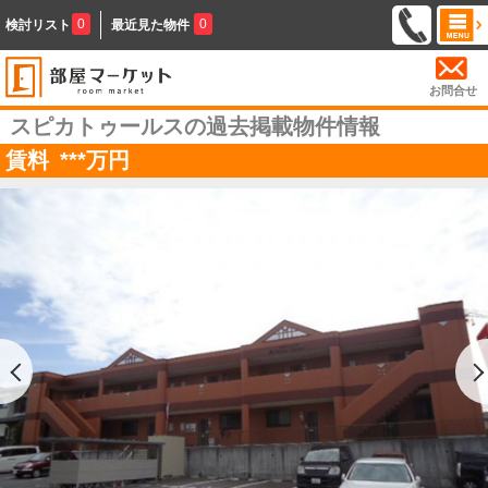
0
0
検討リスト
最近見た物件
お問合せ
スピカトゥールスの過去掲載物件情報
賃料
***
万円