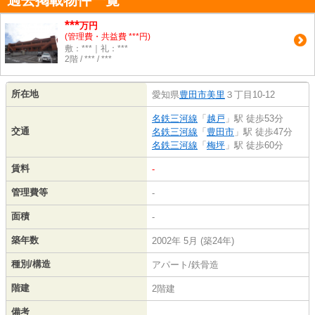
過去掲載物件一覧
***
万円
(管理費・共益費 ***円)
敷：***｜礼：***
2階 / *** / ***
所在地
愛知県
豊田市
美里
３丁目10-12
名鉄三河線
「
越戸
」駅 徒歩53分
交通
名鉄三河線
「
豊田市
」駅 徒歩47分
名鉄三河線
「
梅坪
」駅 徒歩60分
賃料
-
管理費等
-
面積
-
築年数
2002年 5月 (築24年)
種別/構造
アパート/鉄骨造
階建
2階建
備考