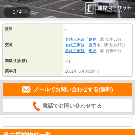
1 / 4
賃料
-
名鉄三河線
「
越戸
」駅 徒歩53分
交通
名鉄三河線
「
豊田市
」駅 徒歩47分
名鉄三河線
「
梅坪
」駅 徒歩60分
間取り(面積)
-(-)
築年月
2002年 5月(築24年)
メールでお問い合わせする(無料)
電話でお問い合わせする