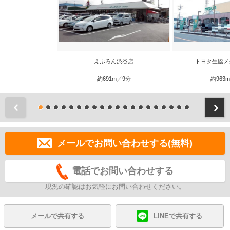
えぷろん渋谷店
トヨタ生協メ
約691m／9分
約963
前
メールでお問い合わせする(無料)
電話でお問い合わせする
現況の確認はお気軽にお問い合わせください。
メールで共有する
LINEで共有する