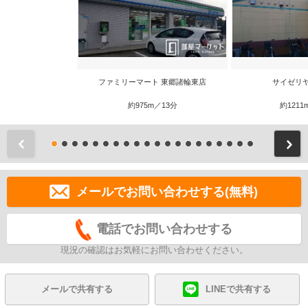
ファミリーマート 東郷諸輪東店
サイゼリ
約975m／13分
約1211
前
メールでお問い合わせする(無料)
電話でお問い合わせする
現況の確認はお気軽にお問い合わせください。
メールで共有する
LINEで共有する