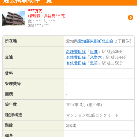
過去掲載物件一覧
***
万円
(管理費・共益費 ***円)
敷：***｜礼：***
3階 / *** / ***
所在地
愛知県
愛知郡東郷町
北山台
２丁目5-3
名鉄豊田線
「
日進
」駅 徒歩39分
交通
名鉄豊田線
「
米野木
」駅 徒歩44分
名鉄豊田線
「
黒笹
」駅 徒歩58分
賃料
-
管理費等
-
面積
-
築年数
1997年 3月 (築29年)
種別/構造
マンション/鉄筋コンクリート
階建
3階建
備考