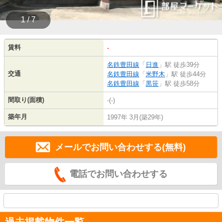
1 / 7
賃料
-
名鉄豊田線
「
日進
」駅 徒歩39分
交通
名鉄豊田線
「
米野木
」駅 徒歩44分
名鉄豊田線
「
黒笹
」駅 徒歩58分
間取り(面積)
-(-)
築年月
1997年 3月(築29年)
メールでお問い合わせする(無料)
電話でお問い合わせする