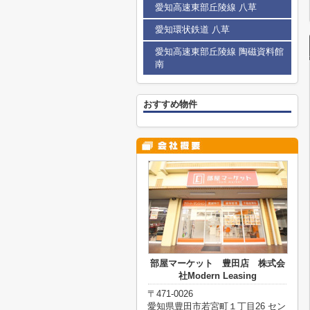
愛知高速東部丘陵線 八草
愛知環状鉄道 八草
愛知高速東部丘陵線 陶磁資料館
南
おすすめ物件
部屋マーケット 豊田店 株式会
社Modern Leasing
〒471-0026
愛知県豊田市若宮町１丁目26 セン