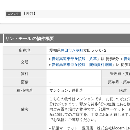
【外観】
コメント
サン・モール
の物件概要
所在地
愛知県
豊田市
八草町
立田５００-２
愛知高速東部丘陵線
「
八草
」駅 徒歩6分
愛
交通
愛知高速東部丘陵線
「
陶磁資料館南
」駅 徒歩
賃料
-
管理費・共
面積
-
築年月（築
種別/構造
マンション / 鉄骨造
階建
こちらの物件はマンションです。お使いいただ
分けができます。駅から徒歩6分の位置にある
備考
内ごみ置き場付き物件です。部屋マーケット 豊田店 
産に関してのご質問を、丁寧にお応え致します。0565-37-
でお気軽にご連絡ください。
部屋マーケット 豊田店 株式会社Modern Leas