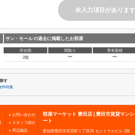
未入力項目がありま
サン・モール
の過去に掲載したお部屋
所在階
間取り
専有面積
2階
***
***
探す
物件特集
部屋マーケット 豊田店 | 豊田市賃貸マン
お問い合わせ
ート
円
スタッフ紹介
周辺施設
愛知県豊田市若宮町１丁目26 セントラルビル 1階