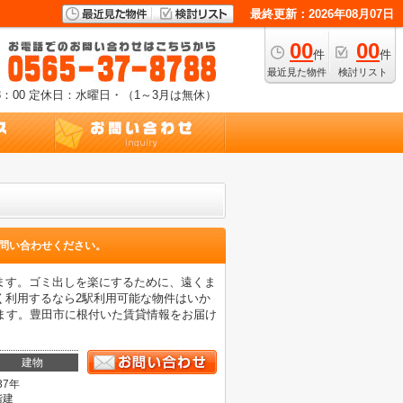
最終更新：2026年08月07日
00
00
件
件
最近見た物件
検討リスト
：00
定休日：水曜日・（1～3月は無休）
問い合わせください。
ます。ゴミ出しを楽にするために、遠くま
く利用するなら2駅利用可能な物件はいか
しております。豊田市に根付いた賃貸情報をお届け
建物
37年
階建