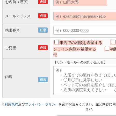
お名前（漢字）
必須
メールアドレス
必須
携帯番号
任意
来店での相談を希望する
ご要望
必須
ンライン内覧を希望する
初
他
【サン・モールへのお問い合わせ】
内容
任意
※
利用規約
及び
プライバシーポリシー
を必ずお読みください。左記内容に同
さい。