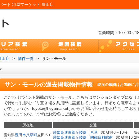
ート 部屋マーケット 豊田店
営業時間：10：00～18
豊田店
>
物件一覧
>
サン・モール
ル
サン・モール
の過去掲載物件情報
現況の確認はお気軽にお
こだわりポイント満載のサン・モール。こちらはマンションタイプになり
で行かずに済むゴミ置き場を共用部に設置しています。日頃から電車をよ
がでしょうか。toyota@heyamarket.jpからお問い合わせをお待ち
いたしますので、まずはお気軽にご連絡ください。
所在地
交通
愛知高速東部丘陵線
「
八草
」駅 徒歩6～10分
築
愛知県
豊田市
八草町
立田５０
愛知高速東部丘陵線
「
陶磁資料館南
」駅 徒歩16
2