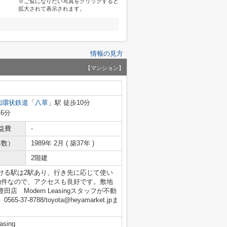
※ご覧になりたい写真をクリックすると
拡大されて表示されます。
情報の見方
【マンション】
知環状鉄道
「
八草
」駅 徒歩10分
16分
益費
-
年数）
1989年 2月 ( 築37年 )
2階建
ける駅は2駅あり、行き先に応じて使い
物件なので、アクセスも良好です。敷地
Modern Leasingスタッフが不動
8788/toyota@heyamarket.jpま
ing