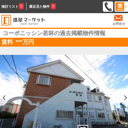
0
0
検討リスト
最近見た物件
お問合せ
コーポニッシン若林の過去掲載物件情報
賃料
***
万円