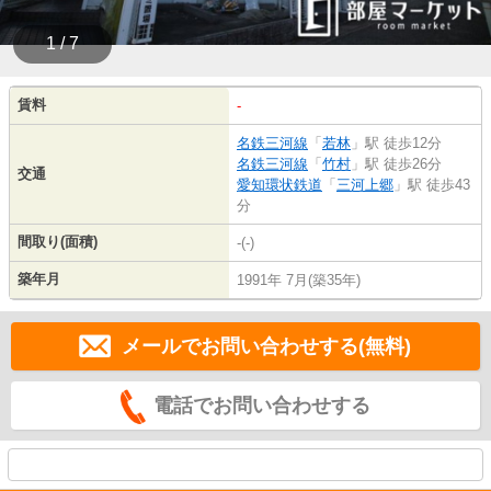
1 / 7
賃料
-
名鉄三河線
「
若林
」駅 徒歩12分
名鉄三河線
「
竹村
」駅 徒歩26分
交通
愛知環状鉄道
「
三河上郷
」駅 徒歩43
分
間取り(面積)
-(-)
築年月
1991年 7月(築35年)
メールでお問い合わせする(無料)
電話でお問い合わせする