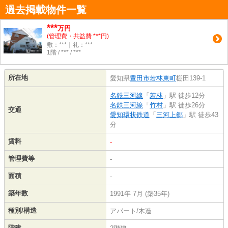
過去掲載物件一覧
***
万円
(管理費・共益費 ***円)
敷：***｜礼：***
1階 / *** / ***
所在地
愛知県
豊田市
若林東町
棚田139-1
名鉄三河線
「
若林
」駅 徒歩12分
名鉄三河線
「
竹村
」駅 徒歩26分
交通
愛知環状鉄道
「
三河上郷
」駅 徒歩43
分
賃料
-
管理費等
-
面積
-
築年数
1991年 7月 (築35年)
種別/構造
アパート/木造
階建