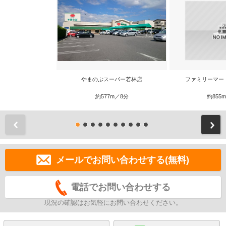
やまのぶスーパー若林店
ファミリーマー
約577m／8分
約855
前
メールでお問い合わせする(無料)
電話でお問い合わせする
現況の確認はお気軽にお問い合わせください。