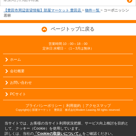
【豊田市周辺賃貸情報】部屋マーケット 豊田店
>
物件一覧
>
コーポニッシン
若林
ページトップに戻る
営業時間:10：00～18：00
定休日:水曜日・（1～3月は無休）
ホーム
会社概要
お問い合わせ
PCサイト
プライバシーポリシー
利用規約
｜アクセスマップ
｜
Copyright(c) 部屋マーケット 豊田店 株式会社Modern Leasing All rights reserved.
当サイトでは、お客様の当サイト利用状況把握、サービス向上検討を目的と
して、クッキー（Cookie）を使用しています。
詳しくは、当社の
「Cookieの取扱いについて」
をご確認ください。