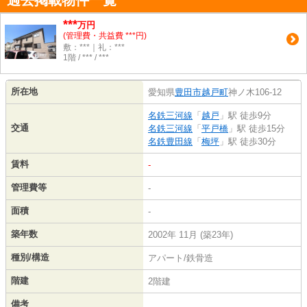
過去掲載物件一覧
***
万円
(管理費・共益費 ***円)
敷：***｜礼：***
1階 / *** / ***
所在地
愛知県
豊田市
越戸町
神ノ木106-12
名鉄三河線
「
越戸
」駅 徒歩9分
交通
名鉄三河線
「
平戸橋
」駅 徒歩15分
名鉄豊田線
「
梅坪
」駅 徒歩30分
賃料
-
管理費等
-
面積
-
築年数
2002年 11月 (築23年)
種別/構造
アパート/鉄骨造
階建
2階建
備考