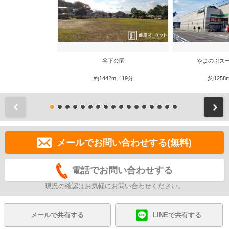
谷下公園
やまのぶス
約1442m／19分
約1258
前
メールでお問い合わせする(無料)
電話でお問い合わせする
現況の確認はお気軽にお問い合わせください。
メールで共有する
LINEで共有する