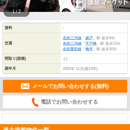
1 / 2
賃料
-
名鉄三河線
「
越戸
」駅 徒歩9分
交通
名鉄三河線
「
平戸橋
」駅 徒歩15分
名鉄豊田線
「
梅坪
」駅 徒歩30分
間取り(面積)
-(-)
築年月
2002年 11月(築23年)
メールでお問い合わせする(無料)
電話でお問い合わせする