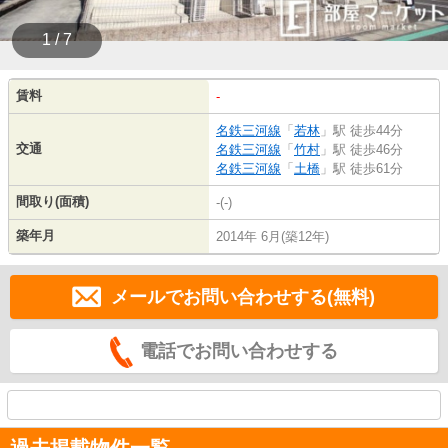
1 / 7
賃料
-
名鉄三河線
「
若林
」駅 徒歩44分
交通
名鉄三河線
「
竹村
」駅 徒歩46分
名鉄三河線
「
土橋
」駅 徒歩61分
間取り(面積)
-(-)
築年月
2014年 6月(築12年)
メールでお問い合わせする(無料)
電話でお問い合わせする