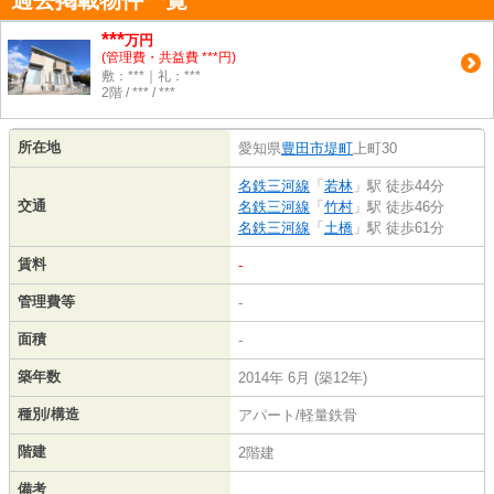
過去掲載物件一覧
***
万円
(管理費・共益費 ***円)
敷：***｜礼：***
2階 / *** / ***
所在地
愛知県
豊田市
堤町
上町30
名鉄三河線
「
若林
」駅 徒歩44分
交通
名鉄三河線
「
竹村
」駅 徒歩46分
名鉄三河線
「
土橋
」駅 徒歩61分
賃料
-
管理費等
-
面積
-
築年数
2014年 6月 (築12年)
種別/構造
アパート/軽量鉄骨
階建
2階建
備考