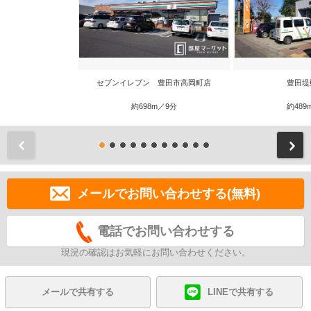
セブンイレブン 豊田市高岡町店
豊田堤
約698m／9分
約489
前
メールでお問い合わせする(無料)
電話でお問い合わせする
現況の確認はお気軽にお問い合わせください。
メールで共有する
LINEで共有する