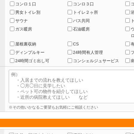
コンロ１口
コンロ３口
男女トイレ別
トイレ２ヶ所
サウナ
バス共同
ガス暖房
石油暖房
屋根裏収納
CS
ディンプルキー
24時間有人管理
24時間ゴミ出し可
コンシェルジュサービス
※その他いかなるご要望もお気軽にご相談ください