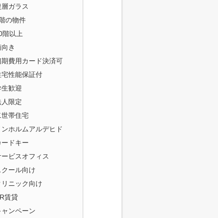
複層ガラス
1階の物件
10階以上
南向き
初期費用カード決済可
住宅性能保証付
学生歓迎
法人限定
二世帯住宅
ノンホルムアルデヒド
カードキー
サービスオフィス
スクール向け
クリニック向け
UR賃貸
キャンペーン