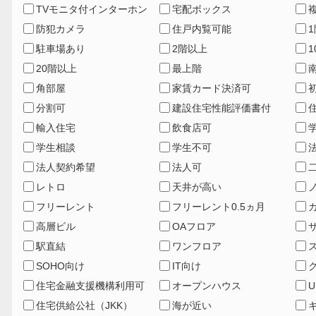
TVモニタ付インターホン
宅配ボックス
防犯カメラ
住戸内覧可能
駐車場あり
2階以上
20階以上
最上階
角部屋
家賃カード決済可
分割可
建設住宅性能評価書付
輸入住宅
飲食店可
学生相談
学生不可
法人契約希望
法人可
レトロ
天井が高い
フリーレント
フリーレント0.5ヵ月
高層ビル
OAフロア
駅直結
ワンフロア
SOHO向け
IT向け
住宅金融支援機構利用可
オープンハウス
住宅供給公社（JKK）
海が近い