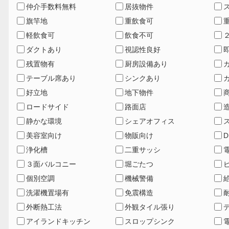
仲介手数料無料
居抜物件
旗竿地
重飲食可
軽飲食可
飲食不可
ダクトあり
視認性良好
残置物有
厨房設備あり
テーブル席あり
シンクあり
好立地
地下物件
ロードサイド
路面店
静かな環境
シェアオフィス
美容室向け
物販向け
D
浄化槽
二重サッシ
３面バルコニー
堀ごたつ
個別空調
機械警備
洗濯機置場有
免震構造
外断熱工法
外観タイル張り
アイランドキッチン
スロップシンク