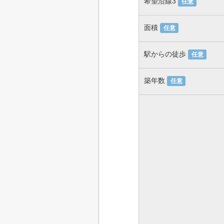
希望沿線3
任意
面積
任意
駅からの徒歩
任意
築年数
任意