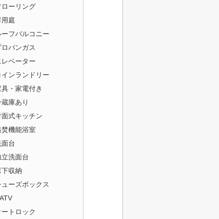
フローリング
専用庭
ルーフバルコニー
プロパンガス
エレベーター
コインランドリー
家具・家電付き
冷蔵庫あり
対面式キッチン
追焚機能浴室
洗面台
独立洗面台
床下収納
シューズボックス
ATV
オートロック