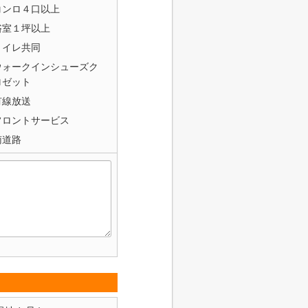
コンロ４口以上
浴室１坪以上
トイレ共同
ウォークインシューズク
ロゼット
有線放送
フロントサービス
南道路