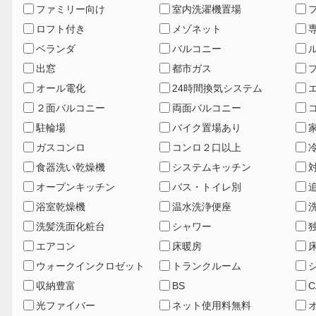
ファミリー向け
室内洗濯機置場
ロフト付き
メゾネット
ベランダ
バルコニー
出窓
都市ガス
オール電化
24時間換気システム
２面バルコニー
両面バルコニー
駐輪場
バイク置場あり
ガスコンロ
コンロ２口以上
食器洗い乾燥機
システムキッチン
オープンキッチン
バス・トイレ別
浴室乾燥機
温水洗浄便座
洗髪洗面化粧台
シャワー
エアコン
床暖房
ウォークインクロゼット
トランクルーム
収納豊富
BS
C
光ファイバー
ネット使用料無料