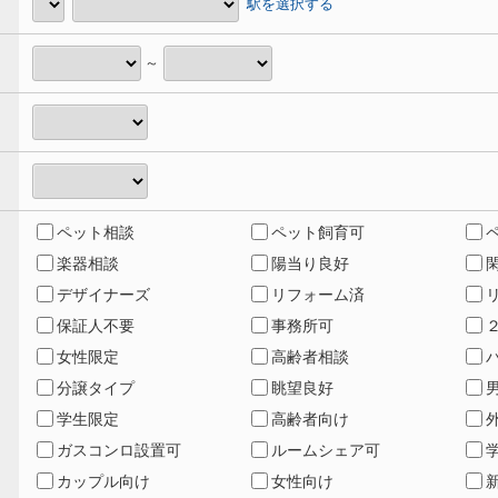
駅を選択する
～
ペット相談
ペット飼育可
楽器相談
陽当り良好
デザイナーズ
リフォーム済
保証人不要
事務所可
女性限定
高齢者相談
分譲タイプ
眺望良好
学生限定
高齢者向け
ガスコンロ設置可
ルームシェア可
カップル向け
女性向け