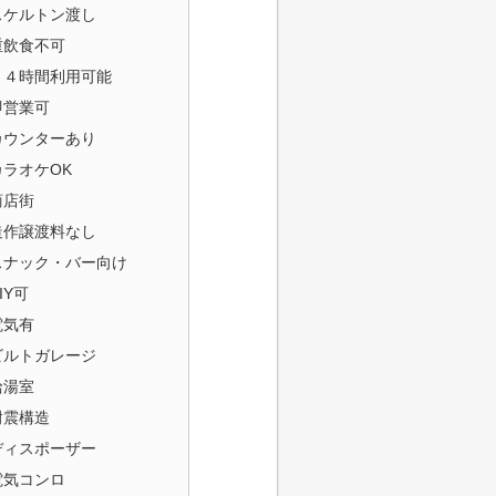
スケルトン渡し
重飲食不可
２４時間利用可能
即営業可
カウンターあり
カラオケOK
商店街
造作譲渡料なし
スナック・バー向け
IY可
電気有
ビルトガレージ
給湯室
耐震構造
ディスポーザー
電気コンロ