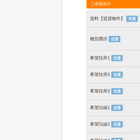
ご希望条件
賃料【賃貸物件】
任意
種別選択
任意
希望住所1
任意
希望住所2
任意
希望住所3
任意
希望沿線1
任意
希望沿線2
任意