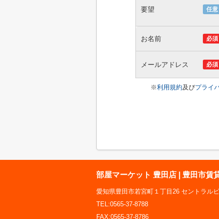
要望
任意
お名前
必須
メールアドレス
必須
※
利用規約
及び
プライ
部屋マーケット 豊田店 | 豊田市
愛知県豊田市若宮町１丁目26 セントラルビ
TEL:0565-37-8788
FAX:0565-37-8786