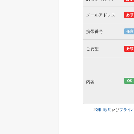
メールアドレス
必須
携帯番号
任意
ご要望
必須
OK
内容
※
利用規約
及び
プライ