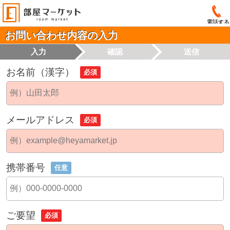
電話する
お問い合わせ内容の入力
入力
確認
送信
お名前（漢字）
必須
メールアドレス
必須
携帯番号
任意
ご要望
必須