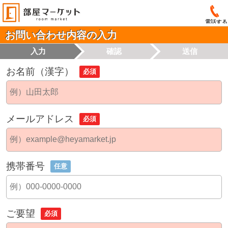
電話する
お問い合わせ内容の入力
入力
確認
送信
お名前（漢字）
必須
メールアドレス
必須
携帯番号
任意
ご要望
必須