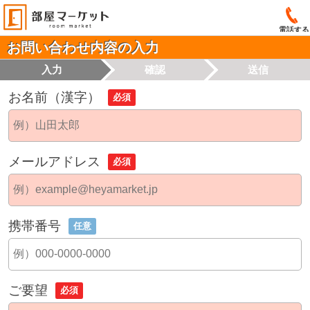
電話する
お問い合わせ内容の入力
入力
確認
送信
お名前（漢字）
必須
メールアドレス
必須
携帯番号
任意
ご要望
必須