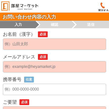
電話する
お問い合わせ内容の入力
入力
確認
送信
お名前（漢字）
必須
メールアドレス
必須
携帯番号
任意
ご要望
必須