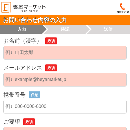
電話する
お問い合わせ内容の入力
入力
確認
送信
お名前（漢字）
必須
メールアドレス
必須
携帯番号
任意
ご要望
必須