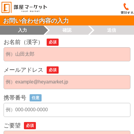
電話する
お問い合わせ内容の入力
入力
確認
送信
お名前（漢字）
必須
メールアドレス
必須
携帯番号
任意
ご要望
必須