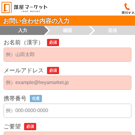
電話する
お問い合わせ内容の入力
入力
確認
送信
お名前（漢字）
必須
メールアドレス
必須
携帯番号
任意
ご要望
必須