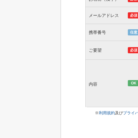
メールアドレス
必須
携帯番号
任意
ご要望
必須
OK
内容
※
利用規約
及び
プライ