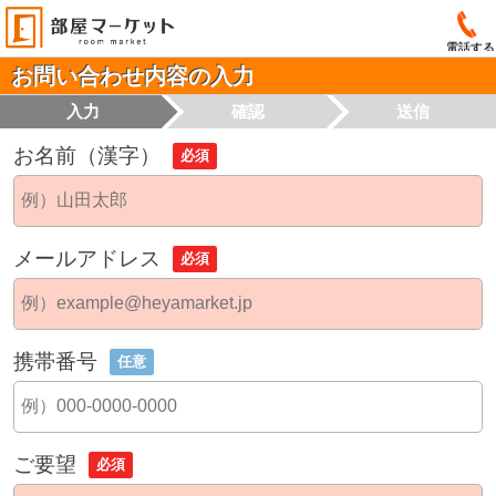
電話する
お問い合わせ内容の入力
入力
確認
送信
お名前（漢字）
必須
メールアドレス
必須
携帯番号
任意
ご要望
必須