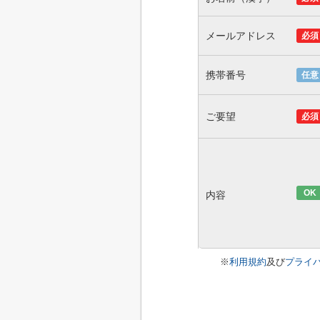
メールアドレス
必須
携帯番号
任意
ご要望
必須
OK
内容
※
利用規約
及び
プライ