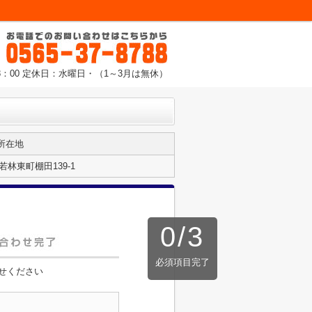
8：00 定休日：水曜日・（1～3月は無休）
所在地
林東町棚田139-1
0
/
3
必須項目完了
せください