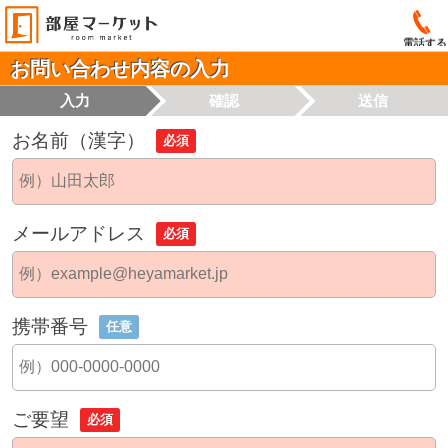
電話する
お問い合わせ内容の入力
入力
確認
送信
お名前（漢字）
必須
メールアドレス
必須
携帯番号
任意
ご要望
必須