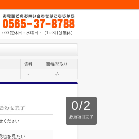
8：00 定休日：水曜日・（1～3月は無休）
賃料
面積/間取り
-
-/-
0
/
2
必須項目完了
せください
現地を見たい