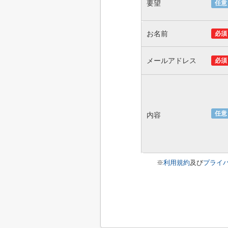
要望
任意
お名前
必須
メールアドレス
必須
任意
内容
※
利用規約
及び
プライ