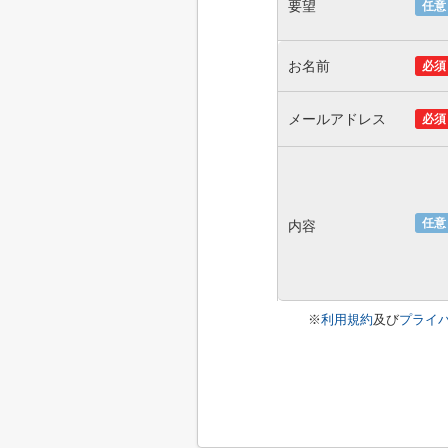
要望
任意
お名前
必須
メールアドレス
必須
任意
内容
※
利用規約
及び
プライ