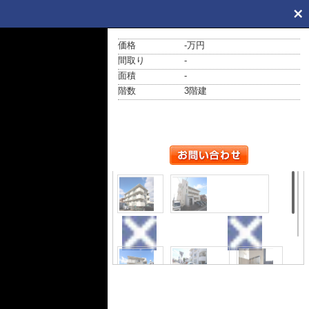
価格
-万円
間取り
-
面積
-
階数
3階建
外観
エントランス
外観
駐車場
外観